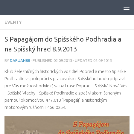
Skip to content
EVENTY
S Papagájom do Spišského Podhradia a
na Spišský hrad 8.9.2013
BY
DARUAN88
· PUBLISHED
02.09.2013
· UPDATED
02.09.2013
Klub železničných historických vozidiel Poprad a mesto Spišské
Podhradie v spolupráci s pracovníkmi Spišského hradu pripravili
pre Vás možnosť odviezť sa na trase Poprad – Spišská Nová Ves
– Spišské Vlachy – Spišské Podhradie a späť vlakom ťahaným
parnou lokomotívou 477.013 “Papagáj” a historickým
motorovým rušňom T466.0254.