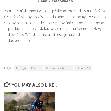
Cenník cestovného
Poprad, Spišská Nová Ves do Spišského Podhradia spiatočný 10
€ • Spišské Vlachy – Spišské Podhradie jednosmerný 2 € • deti do
6 rokov zdarma, deti od 6 do 15 polovičné cestovné (Cestovné
sa predáva priamo vo vlaku. Na akcii neplatia žiadne iné zľavy
cestovného. Zúčastnení na akcií cestujú na vlastnú
zodpovednosť.)
Tags:
Papagáj
Poprad
Spišské Podhradie
T466.0254
YOU MAY ALSO LIKE...