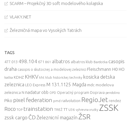
SCARM – Projekčný 3D soft modelového kolajiska
VLAKY.NET
Železničná mapa vo Vysokých Tatrách
TAGS
498.104
casopis
albatros
477.013
671
861
albatros klub
Bardotka
draha
Fleischmann
H0
HO
casopis o skutocnej a modelovej zeleznici
KHKV
kosicka detska
KDHZ
katka
kht klub historickej techniky
zeleznica
M 131.1125 Magda
mdc
modelova
LEO Express
nadatur
zeleznica
obb
N
Operačný program Doprava
OPD
pendolino
RegioJet
pixel federation
Piko
railvolution
rendez
pmd
ZSSK
trainstation
Roco
TT
TREŽ
U36
TOP
vyhrevna vrutky
ŽSR
ČD
zssk cargo
Železnicní magazín