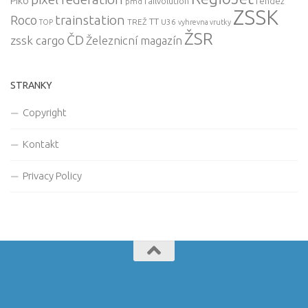
Piko
railvolution
rendez
pmd
ZSSK
trainstation
Roco
TT
TREŽ
U36
TOP
vyhrevna vrutky
ŽSR
ČD
zssk cargo
Železnicní magazín
STRANKY
Copyright
Kontakt
Privacy Policy