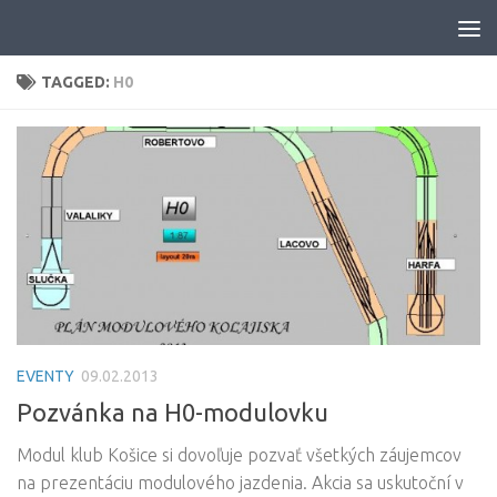
Skip to content
TAGGED:
H0
EVENTY
09.02.2013
Pozvánka na H0-modulovku
Modul klub Košice si dovoľuje pozvať všetkých záujemcov
na prezentáciu modulového jazdenia. Akcia sa uskutoční v