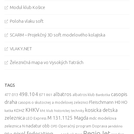
Modul klub Košice
Poloha vlaku soft
SCARM – Projekčný 3D soft modelového kolajiska
VLAKY.NET
Železničná mapa vo Vysokých Tatrách
TAGS
498.104
casopis
albatros
477.013
671
861
albatros klub
Bardotka
draha
Fleischmann
H0
HO
casopis o skutocnej a modelovej zeleznici
KHKV
kosicka detska
KDHZ
katka
kht klub historickej techniky
zeleznica
M 131.1125 Magda
mdc
modelova
LEO Express
nadatur
zeleznica
obb
N
Operačný program Doprava
OPD
pendolino
RegioJet
pixel federation