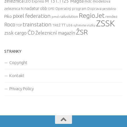
zeleznica
M 131.1125 Magda
mdc
modelova
LEO Express
nadatur
zeleznica
obb
N
Operačný program Doprava
OPD
pendolino
RegioJet
pixel federation
Piko
railvolution
rendez
pmd
ZSSK
trainstation
Roco
TT
TREŽ
U36
TOP
vyhrevna vrutky
ŽSR
ČD
zssk cargo
Železnicní magazín
STRANKY
Copyright
Kontakt
Privacy Policy