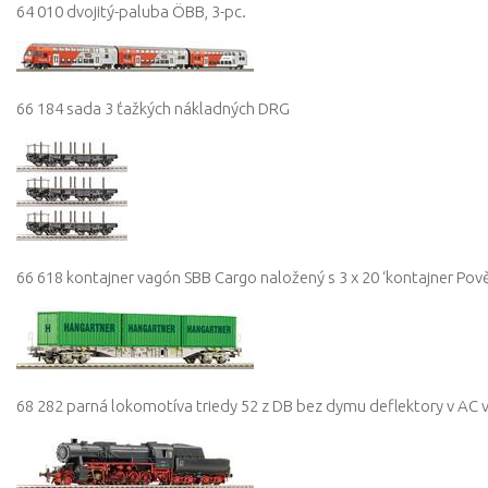
64 010 dvojitý-paluba ÖBB, 3-pc.
66 184 sada 3 ťažkých nákladných DRG
66 618 kontajner vagón SBB Cargo naložený s 3 x 20 ‘kontajner Pov
68 282 parná lokomotíva triedy 52 z DB bez dymu deflektory v AC v