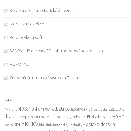
Košická detská historická železnica
Modul klub Košice
Poloha vlaku soft
SCARM – Projekčný 3D soft modelového kolajiska
VLAKY.NET
Železničná mapa vo Vysokých Tatrách
TAGS
498.104
casopis
albatros
477.013
671
861
albatros klub
Bardotka
draha
Fleischmann
H0
HO
casopis o skutocnej a modelovej zeleznici
KHKV
kosicka detska
KDHZ
katka
kht klub historickej techniky