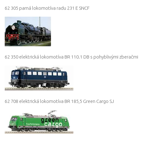
62 305 parná lokomotíva radu 231 E SNCF
62 350 elektrická lokomotíva BR 110.1 DB s pohyblivými zberačmi
62 708 elektrická lokomotíva BR 185,5 Green Cargo SJ