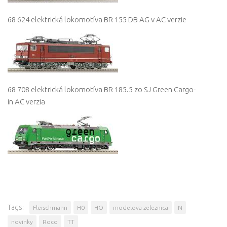
68 624 elektrická lokomotíva BR 155 DB AG v AC verzie
68 708 elektrická lokomotíva BR 185.5 zo SJ Green Cargo-
in AC verzia
Tags:
Fleischmann
H0
HO
modelova zeleznica
N
novinky
Roco
TT