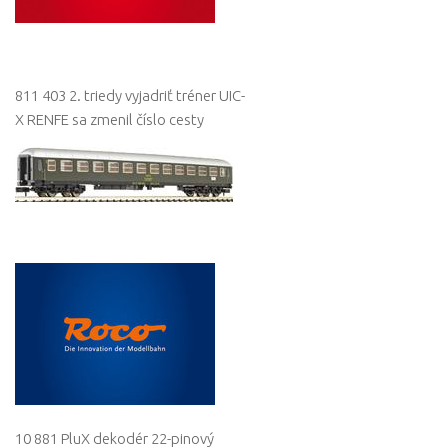
811 403 2. triedy vyjadriť tréner UIC-
X RENFE sa zmenil číslo cesty
10 881 PluX dekodér 22-pinový