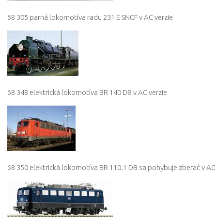
68 305 parná lokomotíva radu 231 E SNCF v AC verzie
68 348 elektrická lokomotíva BR 140 DB v AC verzie
68 350 elektrická lokomotíva BR 110.1 DB sa pohybuje zberač v AC 