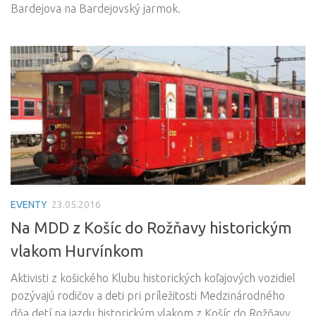
Bardejova na Bardejovský jarmok.
EVENTY
23.05.2016
Na MDD z Košíc do Rožňavy historickým
vlakom Hurvínkom
Aktivisti z košického Klubu historických koľajových vozidiel
pozývajú rodičov a deti pri príležitosti Medzinárodného
dňa detí na jazdu historickým vlakom z Košíc do Rožňavy.