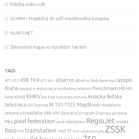
Poloha vlaku soft
SCARM – Projekčný 3D soft modelového kolajiska
VLAKY.NET
Železničná mapa vo Vysokých Tatrách
TAGS
498.104
casopis
albatros
477.013
671
861
albatros klub
Bardotka
draha
Fleischmann
H0
HO
casopis o skutocnej a modelovej zeleznici
KHKV
kosicka detska
KDHZ
katka
kht klub historickej techniky
zeleznica
M 131.1125 Magda
mdc
modelova
LEO Express
nadatur
zeleznica
obb
N
Operačný program Doprava
OPD
pendolino
RegioJet
pixel federation
Piko
railvolution
rendez
pmd
ZSSK
trainstation
Roco
TT
TREŽ
U36
TOP
vyhrevna vrutky
ŽSR