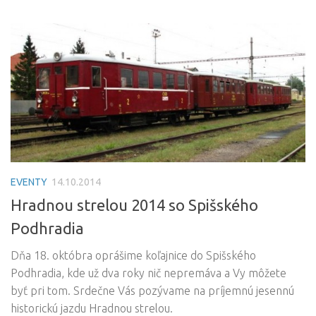
EVENTY
14.10.2014
Hradnou strelou 2014 so Spišského
Podhradia
Dňa 18. októbra oprášime koľajnice do Spišského
Podhradia, kde už dva roky nič nepremáva a Vy môžete
byť pri tom. Srdečne Vás pozývame na príjemnú jesennú
historickú jazdu Hradnou strelou.