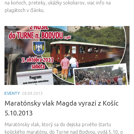
na koňoch, preteky, ukážky sokoliarov, viac info na
plagátoch v článku.
EVENTY
28.09.2013
Maratónsky vlak Magda vyrazí z Košíc
5.10.2013
Maratónsky vlak, ktorý sa do dejiska prvého štartu
košického maratónu, do Turne nad Bodvou, vydá 5.10. o