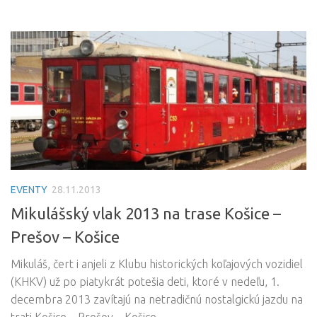
EVENTY
28.11.2013
Mikulášský vlak 2013 na trase Košice –
Prešov – Košice
Mikuláš, čert i anjeli z Klubu historických koľajových vozidiel
(KHKV) už po piatykrát potešia deti, ktoré v nedeľu, 1.
decembra 2013 zavítajú na netradičnú nostalgickú jazdu na
trati Košice – Prešov – Košice.