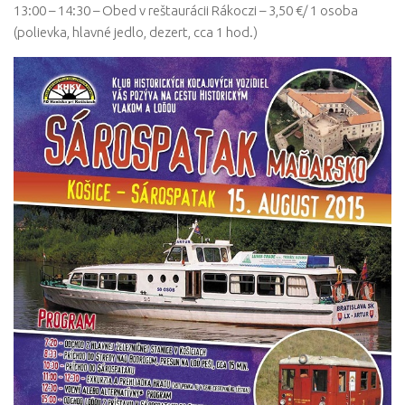
13:00 – 14:30 – Obed v reštaurácii Rákoczi – 3,50 €/ 1 osoba
(polievka, hlavné jedlo, dezert, cca 1 hod.)