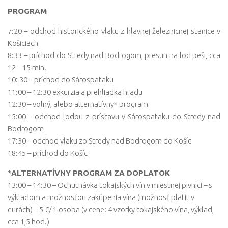
PROGRAM
7:20 – odchod historického vlaku z hlavnej železnicnej stanice v
Košiciach
8:33 – príchod do Stredy nad Bodrogom, presun na lod peši, cca
12 – 15 min.
10: 30 – príchod do Sárospataku
11:00 – 12:30 exkurzia a prehliadka hradu
12:30 – volný, alebo alternatívny* program
15:00 – odchod lodou z prístavu v Sárospataku do Stredy nad
Bodrogom
17:30 – odchod vlaku zo Stredy nad Bodrogom do Košíc
18:45 – príchod do Košíc
*ALTERNATÍVNY PROGRAM ZA DOPLATOK
13:00 – 14:30 – Ochutnávka tokajských vín v miestnej pivnici – s
výkladom a možnosťou zakúpenia vína (možnosť platit v
eurách) – 5 €/ 1 osoba (v cene: 4 vzorky tokajského vína, výklad,
cca 1,5 hod.)