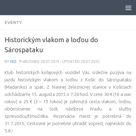
Skip to content
EVENTY
Historickým vlakom a loďou do
Sárospataku
BY
IXO
· PUBLISHED
28.07.2015
· UPDATED
28.07.2015
Klub historických koľajových vozidiel Vás srdečne pozýva na
jazdu historickým vlakom a loďou z Košíc do Sárospataku
(Madarsko) a spät.
Z hlavnej železnicnej stanice v Košiciach
odchádzame 15. augusta 2015 o 7:20 hod. V cene 30 € (16 a viac
rokov) a 25 € (3 – 15 rokov) je zahrnutá cesta vlakom, loďou,
občerstvenie na lodi, návšteva hradu a služby
sprievodcu/tlmočníka. Rezervácia miest je potrebná do
31.7.2015. Cestovné je potrebné uhradiť vopred, najneskôr do
5.8.!