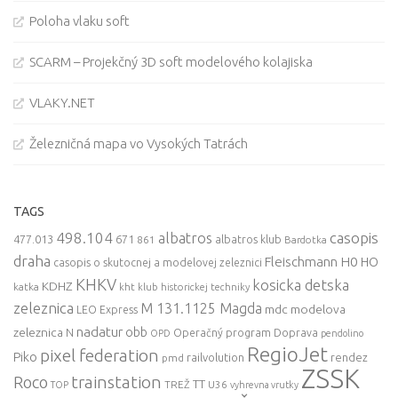
Poloha vlaku soft
SCARM – Projekčný 3D soft modelového kolajiska
VLAKY.NET
Železničná mapa vo Vysokých Tatrách
TAGS
498.104
casopis
albatros
477.013
671
861
albatros klub
Bardotka
draha
Fleischmann
H0
HO
casopis o skutocnej a modelovej zeleznici
KHKV
kosicka detska
KDHZ
katka
kht klub historickej techniky
zeleznica
M 131.1125 Magda
mdc
modelova
LEO Express
nadatur
zeleznica
obb
N
Operačný program Doprava
OPD
pendolino
RegioJet
pixel federation
Piko
railvolution
rendez
pmd
ZSSK
trainstation
Roco
TT
TREŽ
U36
TOP
vyhrevna vrutky