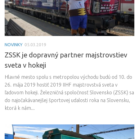
NOVINKY
05.03.2019
ZSSK je dopravný partner majstrovstiev
sveta v hokeji
Hlavné mesto spolu s metropolou východu budú od 10. do
26. mája 2019 hostiť 2019 IIHF majstrovstvá sveta v
ľadovom hokeji. Železničná spoločnosť Slovensko (ZSSK) sa
do najočakávanejšej športovej udalosti roka na Slovensku,
ktorá k nám...