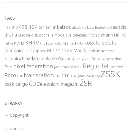
TAGS
498.104
casopis
albatros
477.013
671
861
albatros klub
Bardotka
draha
Fleischmann
H0
HO
casopis o skutocnej a modelovej zeleznici
KHKV
kosicka detska
KDHZ
katka
kht klub historickej techniky
zeleznica
M 131.1125 Magda
mdc
modelova
LEO Express
nadatur
zeleznica
obb
N
Operačný program Doprava
OPD
pendolino
RegioJet
pixel federation
Piko
railvolution
rendez
pmd
ZSSK
trainstation
Roco
TT
TREŽ
U36
TOP
vyhrevna vrutky
ŽSR
ČD
zssk cargo
Železnicní magazín
STRANKY
Copyright
Kontakt