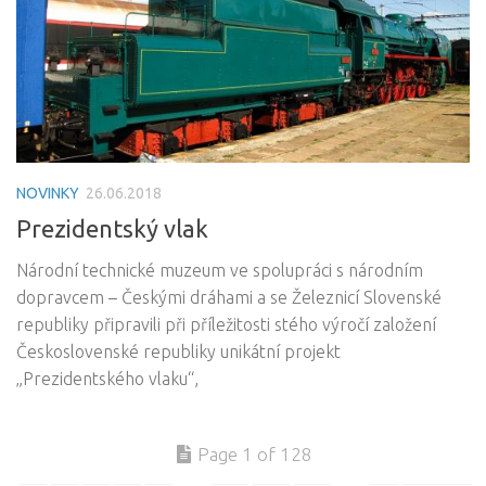
NOVINKY
26.06.2018
Prezidentský vlak
Národní technické muzeum ve spolupráci s národním
dopravcem – Českými dráhami a se Železnicí Slovenské
republiky připravili při příležitosti stého výročí založení
Československé republiky unikátní projekt
„Prezidentského vlaku“,
Page 1 of 128