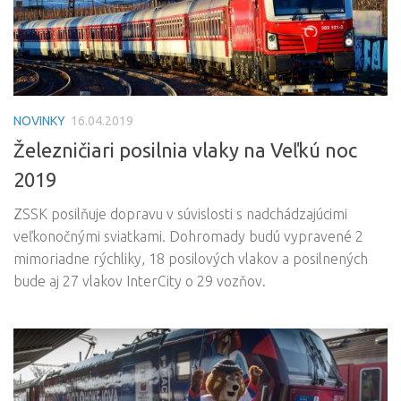
NOVINKY
16.04.2019
Železničiari posilnia vlaky na Veľkú noc
2019
ZSSK posilňuje dopravu v súvislosti s nadchádzajúcimi
veľkonočnými sviatkami. Dohromady budú vypravené 2
mimoriadne rýchliky, 18 posilových vlakov a posilnených
bude aj 27 vlakov InterCity o 29 vozňov.