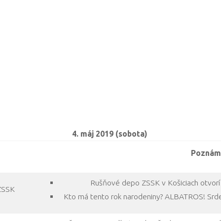
4. máj 2019 (sobota)
Poznám
Rušňové depo ZSSK v Košiciach otvorí
ZSSK
Kto má tento rok narodeniny? ALBATROS! Srde