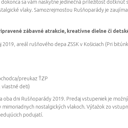
 a dokonca sa vám naskytne jedinečná príležitosť dotknúť 
talgické vlaky. Samozrejmosťou Rušňoparády je zaujímav
ipravené zábavné atrakcie, kreatívne dielne či detské
j 2019, areál rušňového depa ZSSK v Košiciach (Pri bitúnk
dôchodca/preukaz ŤZP
 vlastné deti)
a oba dni Rušňoparády 2019. Predaj vstupeniek je možn
 v mimoriadnych nostalgických vlakoch. Výťažok zo vstupn
ledujúcich podujatí.