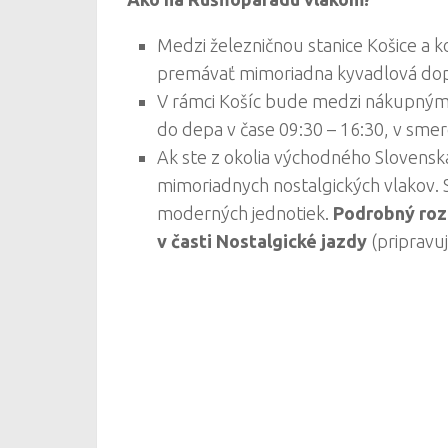
Medzi železničnou stanice Košice a
premávať mimoriadna kyvadlová dopr
V rámci Košíc bude medzi nákupný
do depa v čase 09:30 – 16:30, v smer
Ak ste z okolia východného Slovensk
mimoriadnych nostalgických vlakov. 
moderných jednotiek.
Podrobný roz
v časti Nostalgické jazdy
(pripravu