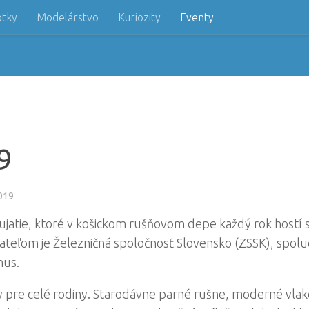
otky
Modelárstvo
Kuriozity
Eventy
9
019
jatie, ktoré v košickom rušňovom depe každý rok hostí sú
teľom je Železničná spoločnosť Slovensko (ZSSK), spolu
mus.
e celé rodiny. Starodávne parné rušne, moderné vlakov