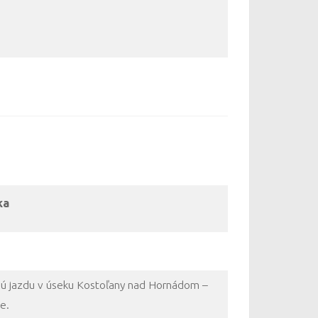
ka
ú jazdu v úseku Kostoľany nad Hornádom –
e.