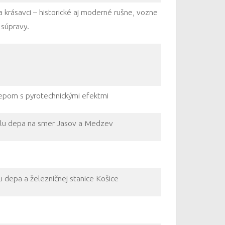
a krásavci – historické aj moderné rušne, vozne
 súpravy.
 depom s pyrotechnickými efektmi
álu depa na smer Jasov a Medzev
 depa a železničnej stanice Košice