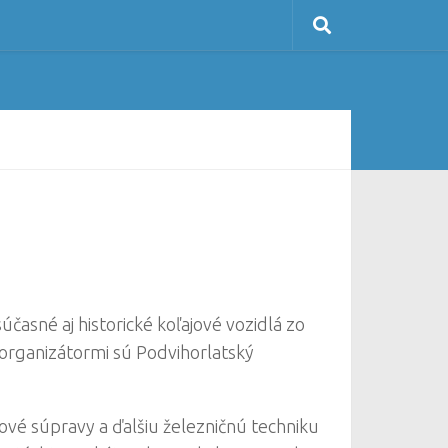
časné aj historické koľajové vozidlá zo
organizátormi sú Podvihorlatský
é súpravy a ďalšiu železničnú techniku