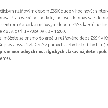
 košickým rušňovým depom ZSSK bude v hodinových interv
ava. Stanovené odchody kyvadlovej dopravy sa z dopra
m centrom Aupark a rušňovým depom ZSSK každú hodinu
e do Auparku v čase 09:00 – 16:00.
a, môžete sa priamo do areálu rušňového depa ZSSK v Koš
Súpravy bývajú zložené z parných alebo historických ruš
pis mimoriadnych nostalgických vlakov nájdete spolu
jeme).