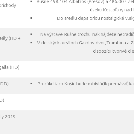
Rušne 498.104 Albatros (Prešov) a 486.007 Zel
príchody
úseku Kostoľany nad
Do areálu depa prídu nostalgické vl
Na výstave Rušne trochu inak nájdete netradi
eály (HD +
V detských areáloch Gazdov dvor, Tramtária a 
dispozícii tvorivé die
alla (HD)
 (DD)
Po zákutiach Košíc bude minivláčik premávať k
D)
dy 2019 –
)