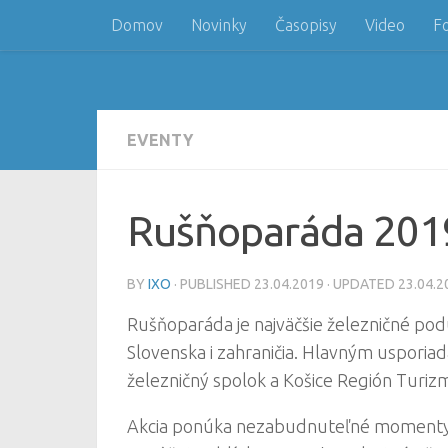
Domov
Novinky
Časopisy
Video
F
Skip to content
EVENTY
Rušňoparáda 201
BY
IXO
· PUBLISHED
23.04.2019
· UPDATED
23.04.2
Rušňoparáda je najväčšie železničné podu
Slovenska i zahraničia.
Hlavným usporiada
železničný spolok a Košice Región Turiz
Akcia ponúka nezabudnuteľné momenty pr