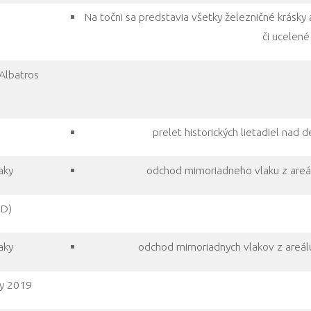
Na točni sa predstavia všetky železničné krásky 
)
či ucelené
Albatros
prelet historických lietadiel nad
aky
odchod mimoriadneho vlaku z are
DD)
aky
odchod mimoriadnych vlakov z areálu
y 2019