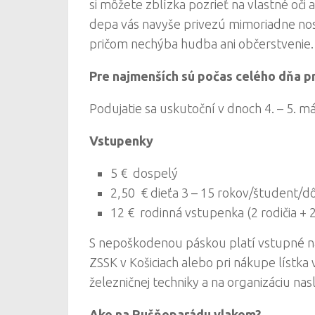
si môžete zblízka pozrieť na vlastné oči
depa vás navyše privezú mimoriadne nos
pričom nechýba hudba ani občerstvenie.
Pre najmenších sú počas celého dňa pr
Podujatie sa uskutoční v dnoch 4. – 5. má
Vstupenky
5 € dospelý
2,50 € dieťa 3 – 15 rokov/študent/
12 € rodinná vstupenka (2 rodičia + 2
S nepoškodenou páskou platí vstupné n
ZSSK v Košiciach alebo pri nákupe lístka
železničnej techniky a na organizáciu nas
Ako na Rušňoparádu vlakom?