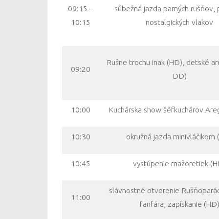
09:15 –
súbežná jazda parných rušňov, 
10:15
nostalgických vlakov
Rušne trochu inak (HD), detské ar
09:20
DD)
10:00
Kuchárska show šéfkuchárov Areg
10:30
okružná jazda minivláčikom
10:45
vystúpenie mažoretiek (H
slávnostné otvorenie Rušňopará
11:00
fanfára, zapískanie (HD