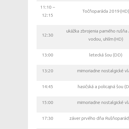
11:10 –
Točňoparáda 2019 (HD
12:15
ukážka zbrojenia parného rušňa 
12:30
vodou, uhlím (HD)
13:00
letecká šou (DD)
13:20
mimoriadne nostalgické vl
14:45
hasičská a policajná šou (
15:00
mimoriadne nostalgické vl
17:30
záver prvého dňa Rušňoparád