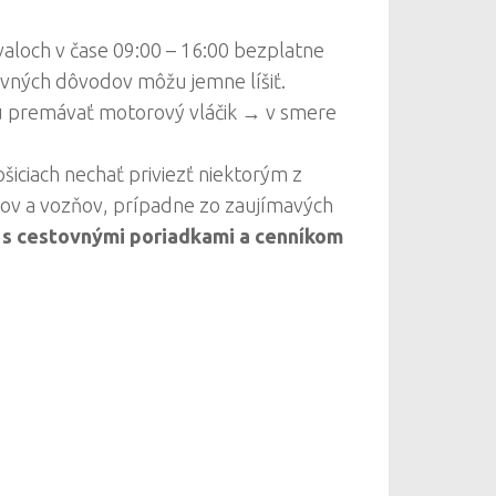
aloch v čase 09:00 – 16:00 bezplatne
vných dôvodov môžu jemne líšiť.
 premávať motorový vláčik → v smere
iciach nechať priviezť niektorým z
ňov a vozňov, prípadne zo zaujímavých
 s cestovnými poriadkami a cenníkom