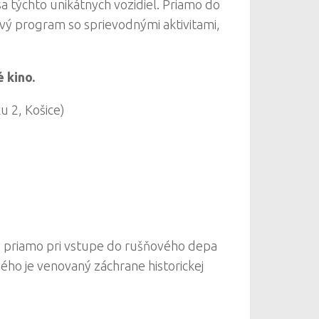
sa týchto unikátnych vozidiel. Priamo do
ý program so sprievodnými aktivitami,
 kino.
u 2, Košice)
ý priamo pri vstupe do rušňového depa
ého je venovaný záchrane historickej