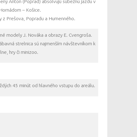
ený Anton (Poprad) absolvujú súbežnú jazdu v
 Hornádom – Košice.
aky z Prešova, Popradu a Humenného.
čné modely J. Nováka a obrazy E. Cvengroša.
Zábavná strelnica sú najmenším návštevníkom k
lne, hry či minizoo.
aždých 45 minút od hlavného vstupu do areálu.