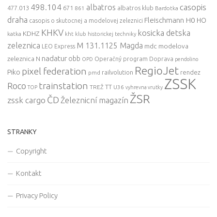
498.104
casopis
albatros
477.013
671
861
albatros klub
Bardotka
draha
Fleischmann
H0
HO
casopis o skutocnej a modelovej zeleznici
KHKV
kosicka detska
KDHZ
katka
kht klub historickej techniky
zeleznica
M 131.1125 Magda
mdc
modelova
LEO Express
nadatur
zeleznica
obb
N
Operačný program Doprava
OPD
pendolino
RegioJet
pixel federation
Piko
railvolution
rendez
pmd
ZSSK
trainstation
Roco
TT
TREŽ
U36
TOP
vyhrevna vrutky
ŽSR
ČD
zssk cargo
Železnicní magazín
STRANKY
Copyright
Kontakt
Privacy Policy