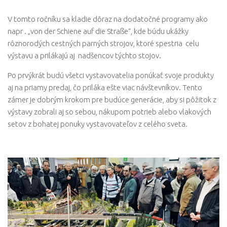
V tomto ročníku sa kladie dôraz na dodatočné programy ako
napr . „von der Schiene auf die Straße“, kde búdu ukážky
rôznorodých cestných parných strojov, ktoré spestria celu
výstavu a prilákajú aj nadšencov týchto stojov.
Po prvýkrát budú všetci vystavovatelia ponúkať svoje produkty
aj na priamy predaj, čo priláka ešte viac návštevníkov. Tento
zámer je dobrým krokom pre budúce generácie, aby si pôžitok z
výstavy zobrali aj so sebou, nákupom potrieb alebo vlakových
setov z bohatej ponuky vystavovateľov z celého sveta.