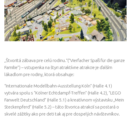
„Štvoritá zábava pre celú rodinu.“(“Vierfacher Spaß für die ganze
Familie”) – vstupenka na štyri atraktívne atrakcie je ďalším
lákadlom pre rodiny, ktorá obsahuje:
“Internationale Modellbahn-Ausstellung Köln” (Halle 4.1)
vytvára spolu s “Kölner Echtdampf-Treffen” (Halle 4.2), “LEGO
Fanwelt Deutschland” (Halle 5.1) a kreatívnom výstavisku „Mein
Steckenpferd“ (Halle 5.2) – táto štvorica atrakcií sa postará o
skvelé zážitky ako pre deti tak aj pre dospelých návštevníkov.