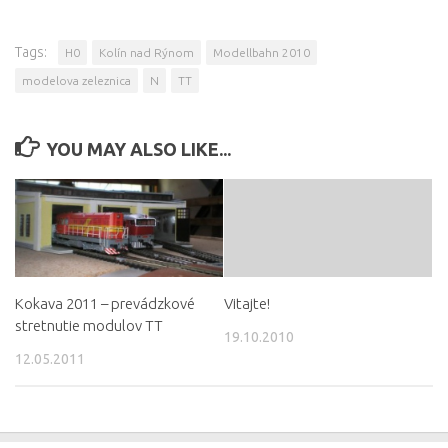
Tags:
H0
Kolín nad Rýnom
Modellbahn 2010
modelova zeleznica
N
TT
YOU MAY ALSO LIKE...
Kokava 2011 – prevádzkové
Vitajte!
stretnutie modulov TT
19.10.2010
12.05.2011