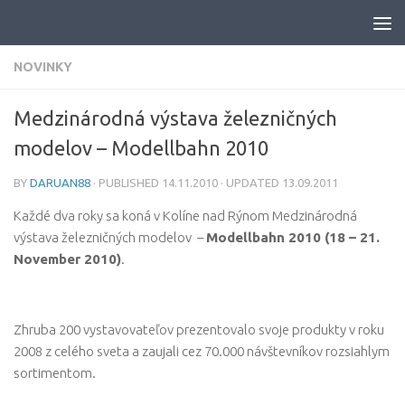
Skip to content
NOVINKY
Medzinárodná výstava železničných
modelov – Modellbahn 2010
BY
DARUAN88
· PUBLISHED
14.11.2010
· UPDATED
13.09.2011
Každé dva roky sa koná v Kolíne nad Rýnom Medzinárodná
výstava železničných modelov –
Modellbahn 2010 (
18 – 21.
November 2010
)
.
Zhruba 200 vystavovateľov prezentovalo svoje produkty v roku
2008 z celého sveta a zaujali cez 70.000 návštevníkov rozsiahlym
sortimentom.