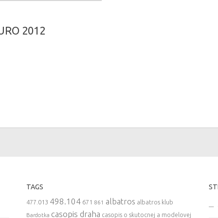
EURO 2012
TAGS
ST
498.104
albatros
477.013
671
861
albatros klub
casopis draha
casopis o skutocnej a modelovej
Bardotka