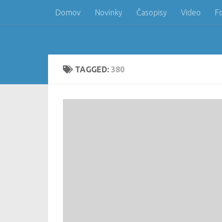
Domov
Novinky
Časopisy
Video
F
Skip to content
TAGGED:
380