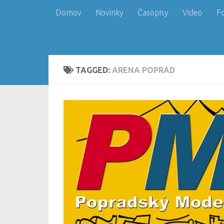
Domov
Novinky
Časopisy
Video
F
Skip to content
TAGGED:
ARENA POPRAD