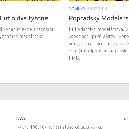
NOVINKY
24.02.2011
 už o dva týždne
Popradský Modelárs
d konaním akcie s radosťou
Milí priaznivci modelárstva.
e významné modelárske
usporiadali prvú výstavu ve
verejnosti a počet návštevní
cenným pripomienkam našich 
PMD...
TAGS
ST
498.104
albatros
477.013
671
861
albatros klub