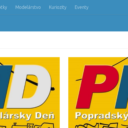
otky
Modelárstvo
Kuriozity
Eventy