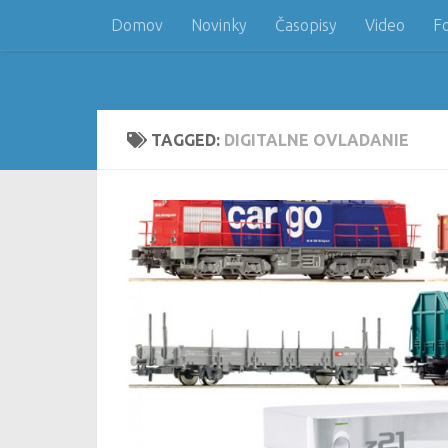
Domov
Novinky
Časopisy
Video
F
Skip to content
TAGGED:
DIGITALNE OVLADANIE