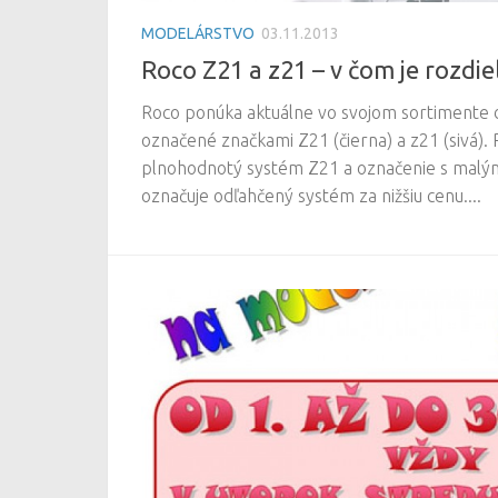
MODELÁRSTVO
03.11.2013
Roco Z21 a z21 – v čom je rozdie
Roco ponúka aktuálne vo svojom sortimente di
označené značkami Z21 (čierna) a z21 (sivá).
plnohodnotý systém Z21 a označenie s malý
označuje odľahčený systém za nižšiu cenu....