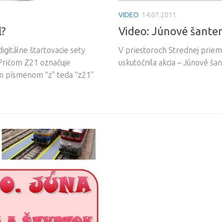
VIDEO
14.07.2011
Video: Júnové šante
l?
V priestoroch Strednej priemy
gitálne štartovacie sety
uskutočnila akcia – Júnové ša
 Pričom Z21 označuje
m písmenom “z” teda “z21”