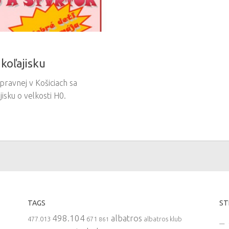
koľajisku
pravnej v Košiciach sa
isku o velkosti H0.
TAGS
ST
498.104
albatros
477.013
671
861
albatros klub