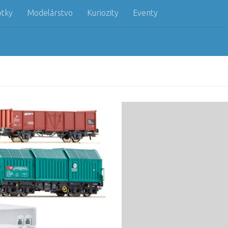
otky
Modelárstvo
Kuriozity
Eventy