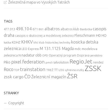
Železničná mapa vo Vysokých Tatrách
TAGS
498.104
casopis
albatros
477.013
671
861
albatros klub
Bardotka
draha
Fleischmann
H0
HO
casopis o skutocnej a modelovej zeleznici
KHKV
kosicka detska
KDHZ
katka
kht klub historickej techniky
zeleznica
M 131.1125 Magda
mdc
modelova
LEO Express
nadatur
zeleznica
obb
N
Operačný program Doprava
OPD
pendolino
RegioJet
pixel federation
Piko
railvolution
rendez
pmd
ZSSK
trainstation
Roco
TT
TREŽ
U36
TOP
vyhrevna vrutky
ŽSR
ČD
zssk cargo
Železnicní magazín
STRANKY
Copyright