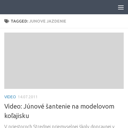
Skip to content
TAGGED:
JUNOVE JAZDENIE
VIDEO
14.07.2011
Video: Júnové šantenie na modelovom
koľajisku
V priestoroch Strednej priemyselnej školy dopravnej v