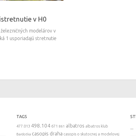
stretnutie v H0
b železničných modelárov v
 1 usporiadajú stretnutie
TAGS
ST
498.104
albatros
477.013
671
861
albatros klub
casopis draha
casopis o skutocnej a modelovej
Bardotka