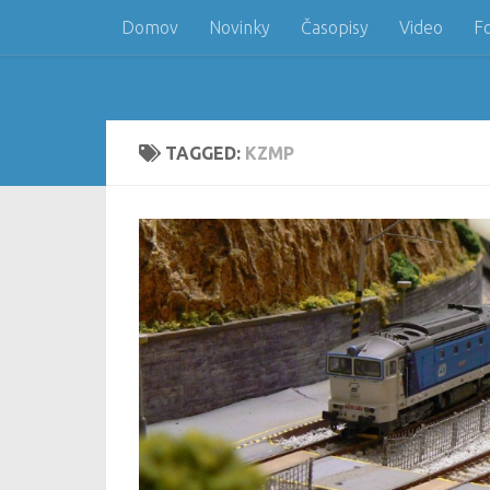
Domov
Novinky
Časopisy
Video
F
Skip to content
TAGGED:
KZMP