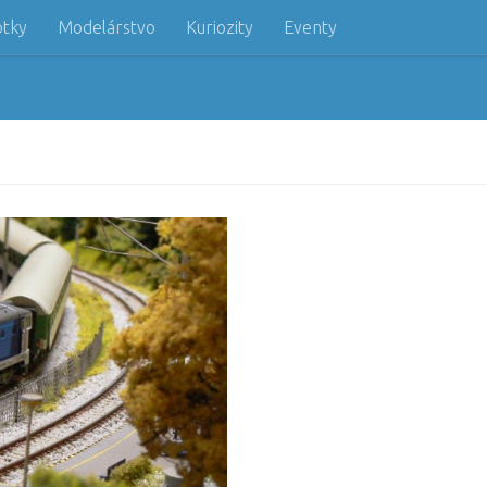
otky
Modelárstvo
Kuriozity
Eventy