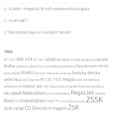
SCARM – Projekčný 3D soft modelového kolajiska
VLAKY.NET
Železničná mapa vo Vysokých Tatrách
TAGS
498.104
casopis
albatros
477.013
671
861
albatros klub
Bardotka
draha
Fleischmann
H0
HO
casopis o skutocnej a modelovej zeleznici
KHKV
kosicka detska
KDHZ
katka
kht klub historickej techniky
zeleznica
M 131.1125 Magda
mdc
modelova
LEO Express
nadatur
zeleznica
obb
N
Operačný program Doprava
OPD
pendolino
RegioJet
pixel federation
Piko
railvolution
rendez
pmd
ZSSK
trainstation
Roco
TT
TREŽ
U36
TOP
vyhrevna vrutky
ŽSR
ČD
zssk cargo
Železnicní magazín