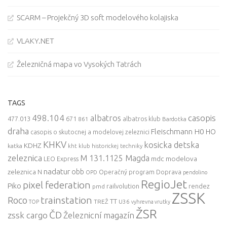
SCARM – Projekčný 3D soft modelového kolajiska
VLAKY.NET
Železničná mapa vo Vysokých Tatrách
TAGS
498.104
casopis
albatros
477.013
671
861
albatros klub
Bardotka
draha
Fleischmann
H0
HO
casopis o skutocnej a modelovej zeleznici
KHKV
kosicka detska
KDHZ
katka
kht klub historickej techniky
zeleznica
M 131.1125 Magda
mdc
modelova
LEO Express
nadatur
zeleznica
obb
N
Operačný program Doprava
OPD
pendolino
RegioJet
pixel federation
Piko
railvolution
rendez
pmd
ZSSK
trainstation
Roco
TT
TREŽ
U36
TOP
vyhrevna vrutky
ŽSR
ČD
zssk cargo
Železnicní magazín