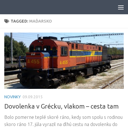
Skip to content
TAGGED:
MAĎARSKO
NOVINKY
09.09.2015
Dovolenka v Grécku, vlakom – cesta tam
Bolo pomerne teplé skoré ráno, kedy som spolu s rodinou
skoro ráno 17. júla vyrazil na dlhú cestu na dovolenku do