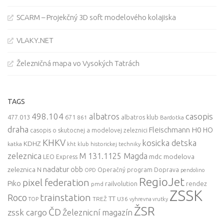
SCARM – Projekčný 3D soft modelového kolajiska
VLAKY.NET
Železničná mapa vo Vysokých Tatrách
TAGS
498.104
casopis
albatros
477.013
671
861
albatros klub
Bardotka
draha
Fleischmann
H0
HO
casopis o skutocnej a modelovej zeleznici
KHKV
kosicka detska
KDHZ
katka
kht klub historickej techniky
zeleznica
M 131.1125 Magda
mdc
modelova
LEO Express
nadatur
zeleznica
obb
N
Operačný program Doprava
OPD
pendolino
RegioJet
pixel federation
Piko
railvolution
rendez
pmd
ZSSK
trainstation
Roco
TT
TREŽ
U36
TOP
vyhrevna vrutky
ŽSR
ČD
zssk cargo
Železnicní magazín