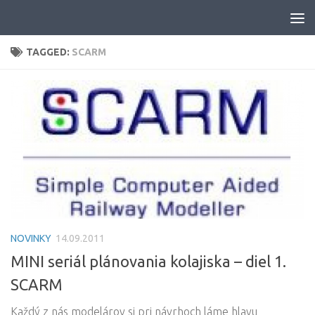
Skip to content
TAGGED:
SCARM
NOVINKY
14.09.2011
MINI seriál plánovania kolajiska – diel 1.
SCARM
Každý z nás modelárov si pri návrhoch láme hlavu