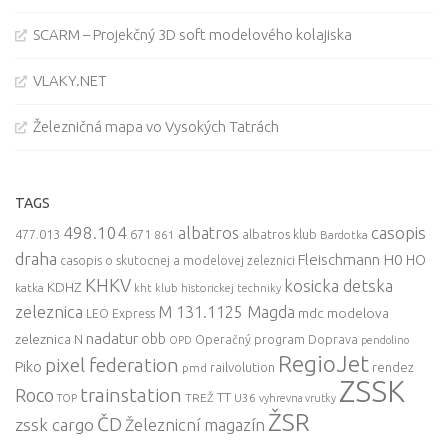
SCARM – Projekčný 3D soft modelového kolajiska
VLAKY.NET
Železničná mapa vo Vysokých Tatrách
TAGS
498.104
casopis
albatros
477.013
671
861
albatros klub
Bardotka
draha
Fleischmann
H0
HO
casopis o skutocnej a modelovej zeleznici
KHKV
kosicka detska
KDHZ
katka
kht klub historickej techniky
zeleznica
M 131.1125 Magda
mdc
modelova
LEO Express
nadatur
zeleznica
obb
N
Operačný program Doprava
OPD
pendolino
RegioJet
pixel federation
Piko
railvolution
rendez
pmd
ZSSK
trainstation
Roco
TT
TREŽ
U36
TOP
vyhrevna vrutky
ŽSR
ČD
zssk cargo
Železnicní magazín