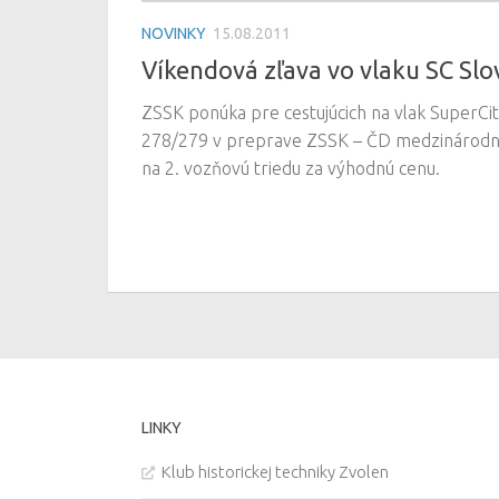
NOVINKY
15.08.2011
Víkendová zľava vo vlaku SC Slo
ZSSK ponúka pre cestujúcich na vlak SuperCit
278/279 v preprave ZSSK – ČD medzinárodný 
na 2. vozňovú triedu za výhodnú cenu.
LINKY
Klub historickej techniky Zvolen