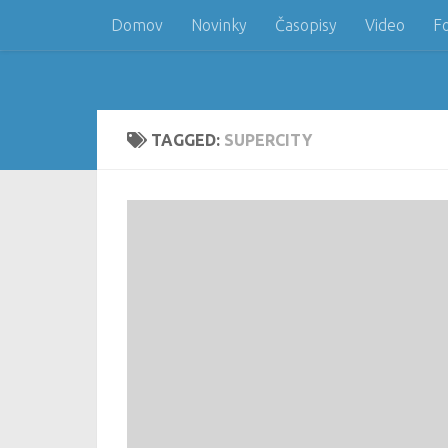
Domov
Novinky
Časopisy
Video
F
Skip to content
TAGGED:
SUPERCITY