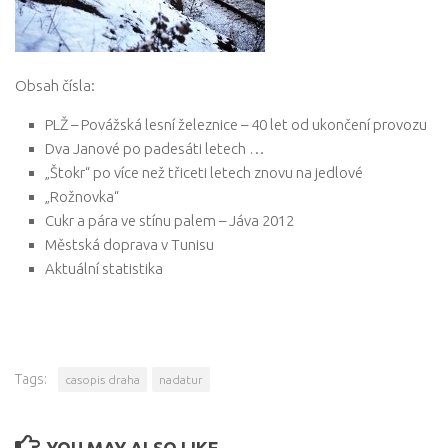
Obsah čísla:
PLŽ – Povážská lesní železnice – 40 let od ukončení provozu
Dva Janové po padesáti letech …
„Štokr“ po více než třiceti letech znovu na jedlové
„Rožnovka“
Cukr a pára ve stínu palem – Jáva 2012
Městská doprava v Tunisu
Aktuální statistika
Tags:
casopis draha
nadatur