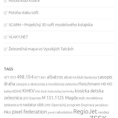
Modul klub Košice
Poloha vlaku soft
SCARM – Projekčný 3D soft modelového kolajiska
VLAKY.NET
Železničná mapa vo Vysokých Tatrách
TAGS
498.104
casopis
albatros
477.013
671
861
albatros klub
Bardotka
draha
Fleischmann
H0
HO
casopis o skutocnej a modelovej zeleznici
KHKV
kosicka detska
KDHZ
katka
kht klub historickej techniky
zeleznica
M 131.1125 Magda
mdc
modelova
LEO Express
nadatur
zeleznica
obb
N
Operačný program Doprava
OPD
pendolino
RegioJet
pixel federation
Piko
railvolution
rendez
pmd