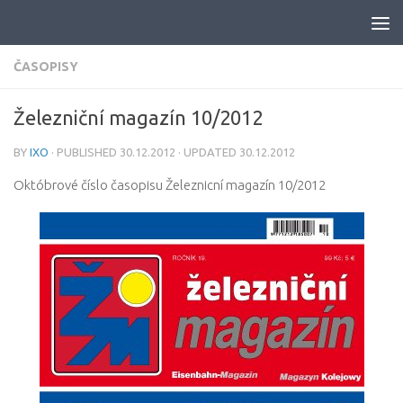
Skip to content
ČASOPISY
Železniční magazín 10/2012
BY
IXO
· PUBLISHED
30.12.2012
· UPDATED
30.12.2012
Októbrové číslo časopisu Železnicní magazín 10/2012