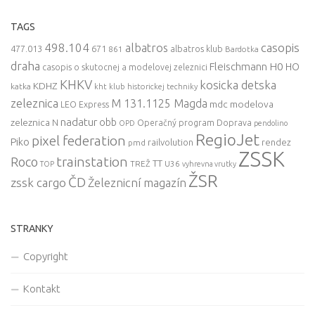
TAGS
498.104
casopis
albatros
477.013
671
861
albatros klub
Bardotka
draha
Fleischmann
H0
HO
casopis o skutocnej a modelovej zeleznici
KHKV
kosicka detska
KDHZ
katka
kht klub historickej techniky
zeleznica
M 131.1125 Magda
mdc
modelova
LEO Express
nadatur
zeleznica
obb
N
Operačný program Doprava
OPD
pendolino
RegioJet
pixel federation
Piko
railvolution
rendez
pmd
ZSSK
trainstation
Roco
TT
TREŽ
U36
TOP
vyhrevna vrutky
ŽSR
ČD
zssk cargo
Železnicní magazín
STRANKY
Copyright
Kontakt