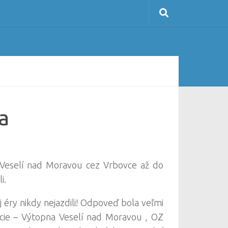
a
z Veselí nad Moravou cez Vrbovce až do
i.
j éry nikdy nejazdili! Odpoveď bola veľmi
akcie – Výtopna Veselí nad Moravou , OZ