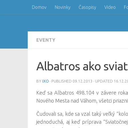
Domov
Novinky
Časopisy
Video
F
Skip to content
EVENTY
Albatros ako svia
BY
IXO
· PUBLISHED
09.12.2013
· UPDATED
16.12.2
Keď sa Albatros 498.104 v závere roka
Nového Mesta nad Váhom, všetci priaznivci
Čudovali sa, kde sa vzal taký veľký “kol
jednoduchá, aj keď príprava “Sviatočne