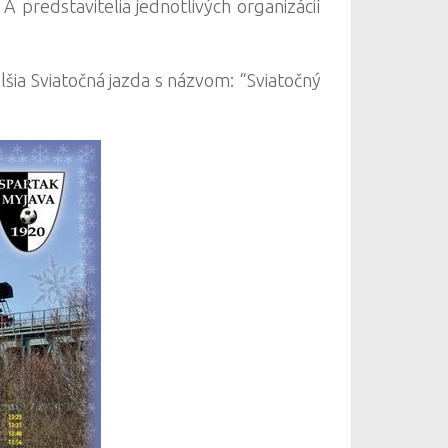
 predstavitelia jednotlivých organizácií
šia Sviatočná jazda s názvom: “Sviatočný