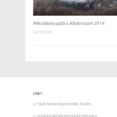
Mikulášska jazda s Albatrosom 2014
24.10.2014
LINKY
Klub historickej techniky Zvolen
Košická detská historická železnica