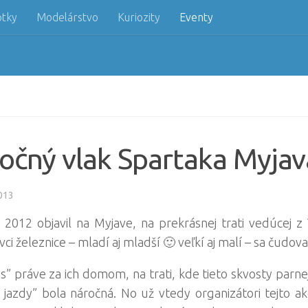
otky
Modelárstvo
Kuriozity
Eventy
točný vlak Spartaka Myjav
013
 2012 objavil na Myjave, na prekrásnej trati vedúcej 
 železnice – mladí aj mladší 🙂 veľkí aj malí – sa čudoval
os” práve za ich domom, na trati, kde tieto skvosty parne
j jazdy” bola náročná. No už vtedy organizátori tejto 