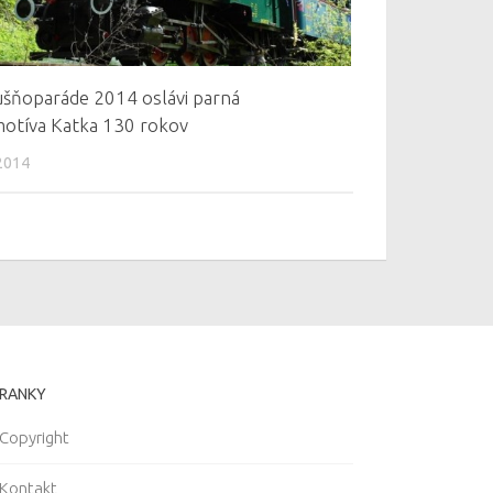
šňoparáde 2014 oslávi parná
otíva Katka 130 rokov
2014
RANKY
Copyright
Kontakt