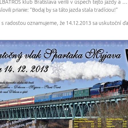
BATROS klub Bratislava verili v úspech tejto jazdy a … A
ovili prianie: “Bodaj by sa táto jazda stala tradíciou!”
i s radosťou oznamujeme, že 14.12.2013 sa uskutoční ďal