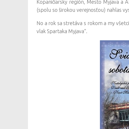
Kopaničiarsky región, Mesto Myjava a AL
(spolu so širokou verejnosťou) nahlas vysl
No a rok sa stretáva s rokom a my všetc
vlak Spartaka Myjava”.