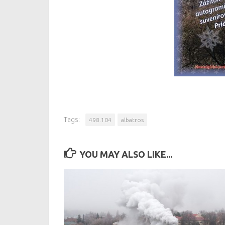
Tags:
498.104
albatros
YOU MAY ALSO LIKE...