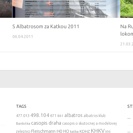
S Albatrosom za Katkou 2011
Na Ru
lokom
06.04.2011
21.03.
TAGS
ST
498.104
albatros
477.013
671
861
albatros klub
casopis draha
casopis o skutocnej a modelovej
Bardotka
KHKV
Fleischmann
H0
HO
KDHZ
zeleznici
katka
kht