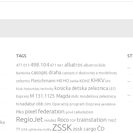
TAGS
ST
498.104
albatros
477.013
671
861
albatros klub
casopis draha
casopis o skutocnej a modelovej
Bardotka
KHKV
Fleischmann
H0
HO
KDHZ
zeleznici
katka
kht
kosicka detska zeleznica
LEO
klub historickej techniky
M 131.1125 Magda
mdc
modelova zeleznica
Express
nadatur
obb
N
Operačný program Doprava
OPD
pendolino
pixel federation
Piko
railvolution
pmd
RegioJet
trainstation
Roco
rendez
TREŽ
TOP
ska
ZSSK
ČD
zssk cargo
TT
U36
vyhrevna vrutky