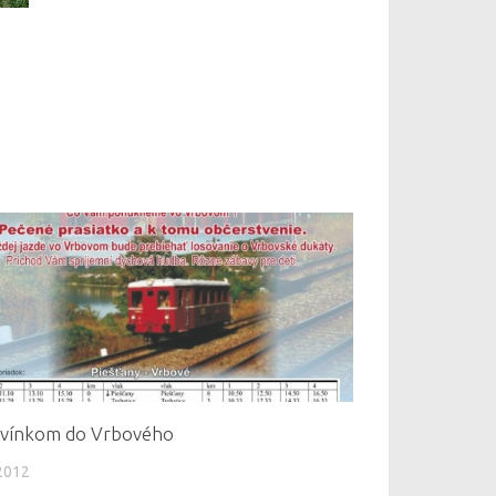
rvínkom do Vrbového
2012