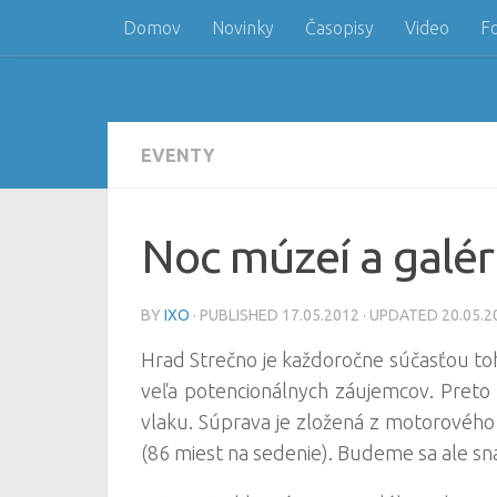
Domov
Novinky
Časopisy
Video
F
Skip to content
EVENTY
Noc múzeí a galéri
BY
IXO
· PUBLISHED
17.05.2012
· UPDATED
20.05.2
Hrad Strečno je každoročne súčasťou to
veľa potencionálnych záujemcov.
Preto
vlaku. Súprava je zložená z motorovéh
(86 miest na sedenie). Budeme sa ale snaž