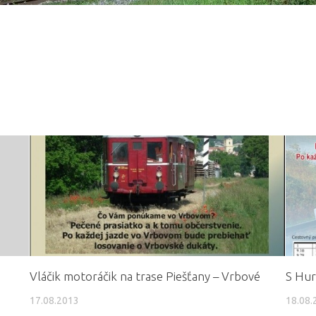
Vláčik motoráčik na trase Piešťany – Vrbové
S Hu
17.08.2013
18.08.