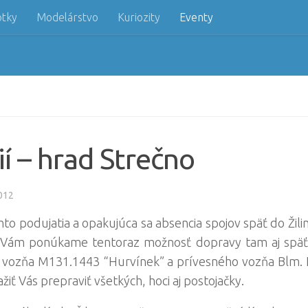
otky
Modelárstvo
Kuriozity
Eventy
í – hrad Strečno
012
hto podujatia a opakujúca sa absencia spojov späť do Ži
 Vám ponúkame tentoraz možnosť dopravy tam aj späť v
o vozňa M131.1443 “Hurvínek” a prívesného vozňa Blm. 
iť Vás prepraviť všetkých, hoci aj postojačky.