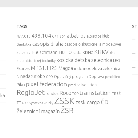
TAGS
ST
498.104
albatros
477.013
671
861
albatros klub
casopis draha
casopis o skutocnej a modelovej
Bardotka
KHKV
Fleischmann
H0
HO
KDHZ
zeleznici
katka
kht
kosicka detska zeleznica
LEO
klub historickej techniky
M 131.1125 Magda
mdc
modelova zeleznica
Express
nadatur
obb
N
Operačný program Doprava
OPD
pendolino
pixel federation
Piko
railvolution
pmd
RegioJet
trainstation
Roco
rendez
TREŽ
TOP
ska
ZSSK
ČD
zssk cargo
TT
U36
vyhrevna vrutky
ŽSR
Železnicní magazín