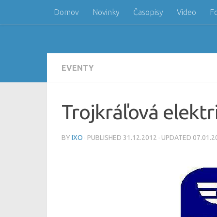
Domov
Novinky
Časopisy
Video
F
Skip to content
EVENTY
Trojkráľová elekt
BY
IXO
· PUBLISHED
31.12.2012
· UPDATED
07.01.2