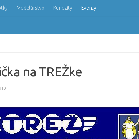
otky
Modelárstvo
Kuriozity
Eventy
rička na TREŽke
013