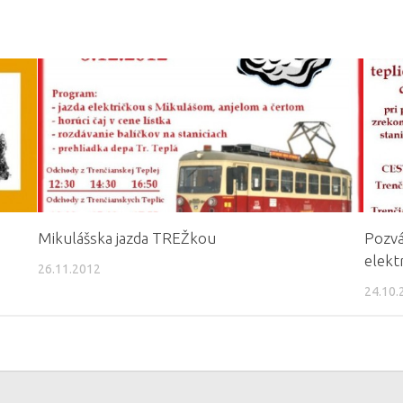
Mikulášska jazda TREŽkou
Pozvá
elekt
26.11.2012
24.10.