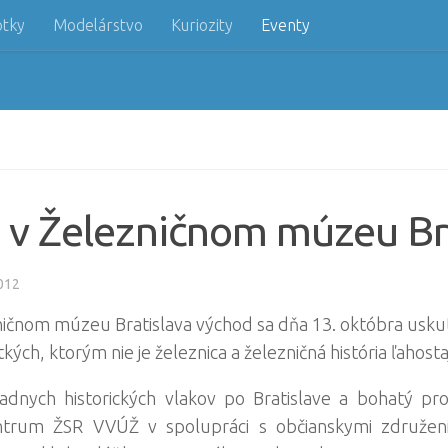
otky
Modelárstvo
Kuriozity
Eventy
 v Železničnom múzeu Br
012
ezničnom múzeu Bratislava východ sa dňa 13. októbra usk
kých, ktorým nie je železnica a železničná história ľahosta
dnych historických vlakov po Bratislave a bohatý pr
rum ŽSR VVÚŽ v spolupráci s občianskymi združeniam