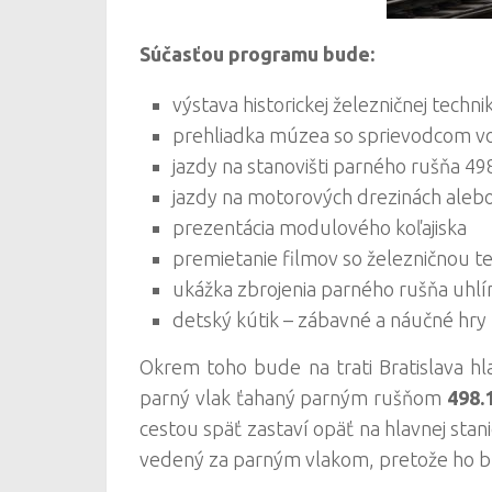
Súčasťou programu bude:
výstava historickej železničnej techni
prehliadka múzea so sprievodcom v
jazdy na stanovišti parného rušňa 4
jazdy na motorových drezinách ale
prezentácia modulového koľajiska
premietanie filmov so železničnou t
ukážka zbrojenia parného rušňa uhl
detský kútik – zábavné a náučné hry 
Okrem toho bude na trati Bratislava h
parný vlak ťahaný parným rušňom
498.
cestou späť zastaví opäť na hlavnej stan
vedený za parným vlakom, pretože ho b