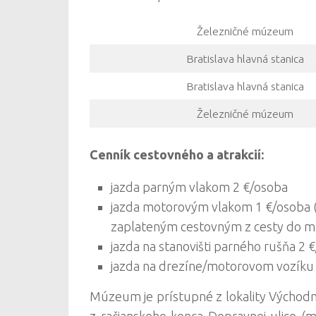
Železničné múzeum
Bratislava hlavná stanica
Bratislava hlavná stanica
Železničné múzeum
Cenník cestovného a atrakcií:
jazda parným vlakom 2 €/osoba
jazda motorovým vlakom 1 €/osoba (ce
zaplateným cestovným z cesty do m
jazda na stanovišti parného rušňa 2 
jazda na drezíne/motorovom vozíku 0
Múzeum je prístupné z lokality Východn
z račianskeho konca Dopravnej ulice (