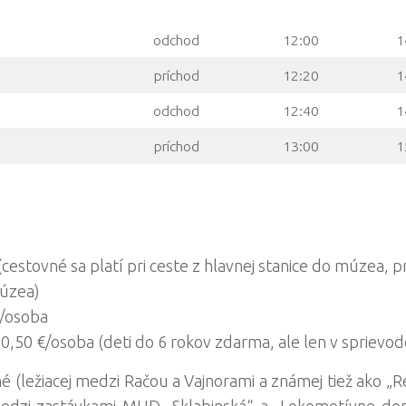
odchod
12:00
1
príchod
12:20
1
odchod
12:40
1
príchod
13:00
1
stovné sa platí pri ceste z hlavnej stanice do múzea, pr
úzea)
€/osoba
,50 €/osoba (deti do 6 rokov zdarma, ale len v sprievode
é (ležiacej medzi Račou a Vajnorami a známej tiež ako „
medzi zastávkami MHD „Sklabinská“ a „Lokomotívne de