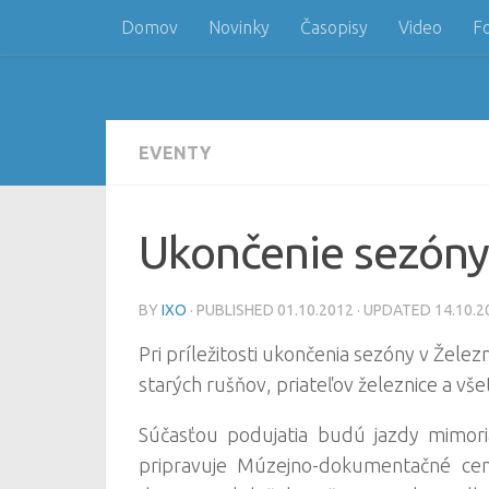
Domov
Novinky
Časopisy
Video
F
Skip to content
EVENTY
Ukončenie sezóny
BY
IXO
· PUBLISHED
01.10.2012
· UPDATED
14.10.2
Pri príležitosti ukončenia sezóny v Žel
starých rušňov, priateľov železnice a všet
Súčasťou podujatia budú jazdy mimoria
pripravuje Múzejno-dokumentačné cent