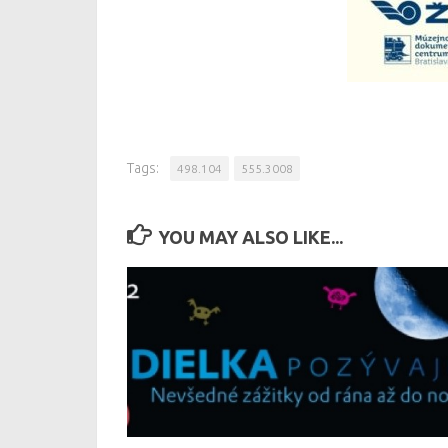
Tags:
498.104
555.3008
YOU MAY ALSO LIKE...