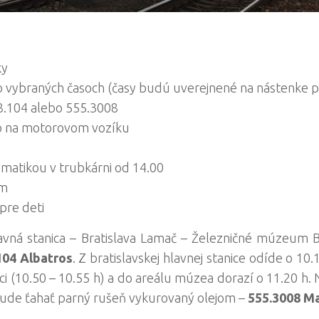
ky
o vybraných časoch (časy budú uverejnené na nástenke 
98.104 alebo 555.3008
bo na motorovom vozíku
ematikou v trubkárni od 14.00
ím
pre deti
lavná stanica – Bratislava Lamač – Železničné múzeum 
104 Albatros
. Z bratislavskej hlavnej stanice odíde o 10
ici (10.50 – 10.55 h) a do areálu múzea dorazí o 11.20 h
ude ťahať parný rušeň vykurovaný olejom –
555.3008 M