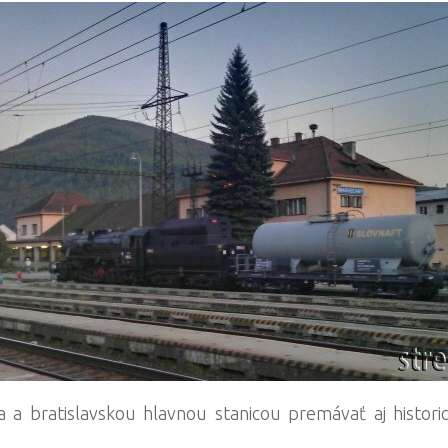
 bratislavskou hlavnou stanicou premávať aj histori