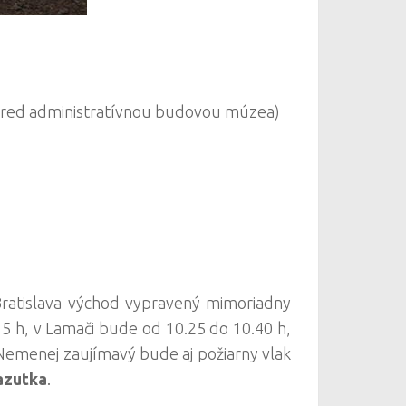
pred administratívnou budovou múzea)
Bratislava východ vypravený mimoriadny
.15 h, v Lamači bude od 10.25 do 10.40 h,
. Nemenej zaujímavý bude aj požiarny vlak
azutka
.