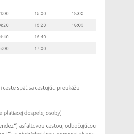
4:00
16:00
18:00
4:20
16:20
18:00
4:40
16:40
5:00
17:00
i ceste späť sa cestujúci preukážu
 platiacej dospelej osoby)
Rendez“) asfaltovou cestou, odbočujúcou
po I“) a obchádzajúcou pomedzi sklady,