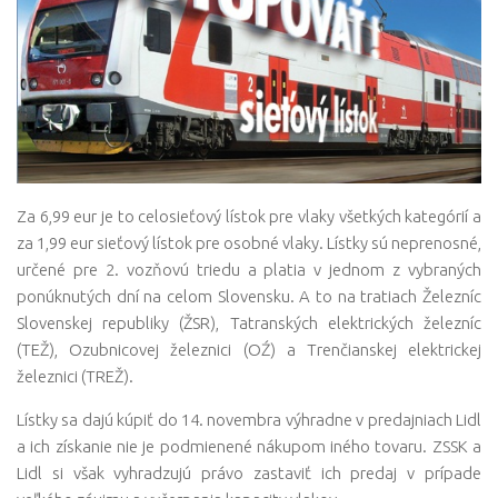
Za 6,99 eur je to celosieťový lístok pre vlaky všetkých kategórií a
za 1,99 eur sieťový lístok pre osobné vlaky. Lístky sú neprenosné,
určené pre 2. vozňovú triedu a platia v jednom z vybraných
ponúknutých dní na celom Slovensku. A to na tratiach Železníc
Slovenskej republiky (ŽSR), Tatranských elektrických železníc
(TEŽ), Ozubnicovej železnici (OŹ) a Trenčianskej elektrickej
železnici (TREŽ).
Lístky sa dajú kúpiť do 14. novembra výhradne v predajniach Lidl
a ich získanie nie je podmienené nákupom iného tovaru. ZSSK a
Lidl si však vyhradzujú právo zastaviť ich predaj v prípade