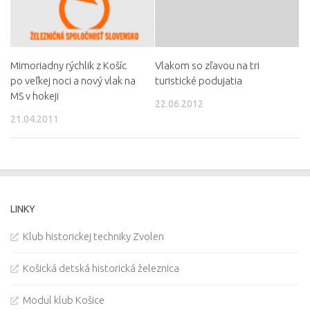
Mimoriadny rýchlik z Košíc
Vlakom so zľavou na tri
po veľkej noci a nový vlak na
turistické podujatia
MS v hokeji
22.06.2012
21.04.2011
LINKY
Klub historickej techniky Zvolen
Košická detská historická železnica
Modul klub Košice