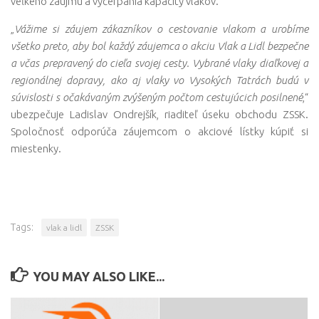
veľkého záujmu a vyčerpania kapacity vlakov.
„
Vážime si záujem zákazníkov o cestovanie vlakom a urobíme
všetko preto, aby bol každý záujemca o akciu Vlak a Lidl bezpečne
a včas prepravený do cieľa svojej cesty. Vybrané vlaky diaľkovej a
regionálnej dopravy, ako aj vlaky vo Vysokých Tatrách budú v
súvislosti s očakávaným zvýšeným počtom cestujúcich posilnené
,“
ubezpečuje Ladislav Ondrejšík, riaditeľ úseku obchodu ZSSK.
Spoločnosť odporúča záujemcom o akciové lístky kúpiť si
miestenky.
Tags:
vlak a lidl
ZSSK
YOU MAY ALSO LIKE...