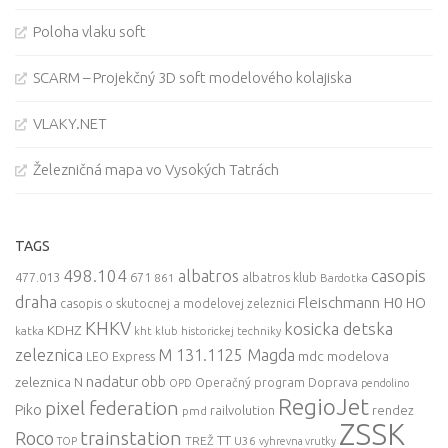
Poloha vlaku soft
SCARM – Projekčný 3D soft modelového kolajiska
VLAKY.NET
Železničná mapa vo Vysokých Tatrách
TAGS
498.104
casopis
albatros
477.013
671
861
albatros klub
Bardotka
draha
Fleischmann
H0
HO
casopis o skutocnej a modelovej zeleznici
KHKV
kosicka detska
KDHZ
katka
kht klub historickej techniky
zeleznica
M 131.1125 Magda
mdc
modelova
LEO Express
nadatur
zeleznica
obb
N
Operačný program Doprava
OPD
pendolino
RegioJet
pixel federation
Piko
railvolution
rendez
pmd
ZSSK
trainstation
Roco
TT
TREŽ
U36
TOP
vyhrevna vrutky