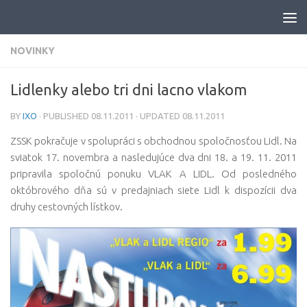
Skip to content
NOVINKY
Lidlenky alebo tri dni lacno vlakom
BY
IXO
· PUBLISHED
08.11.2011
· UPDATED
08.11.2011
ZSSK pokračuje v spolupráci s obchodnou spoločnosťou Lidl. Na
sviatok 17. novembra a nasledujúce dva dni 18. a 19. 11. 2011
pripravila spoločnú ponuku VLAK A LIDL. Od posledného
októbrového dňa sú v predajniach siete Lidl k dispozícii dva
druhy cestovných lístkov.