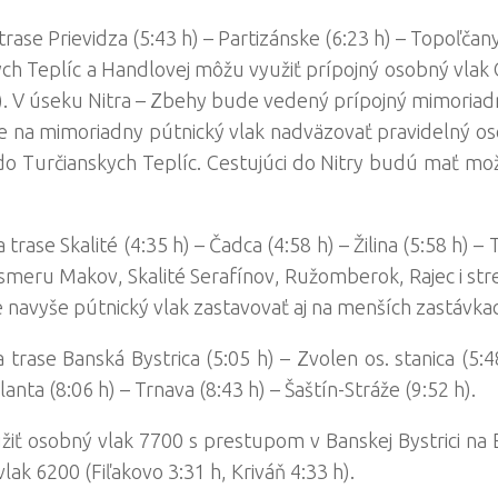
ase Prievidza (5:43 h) – Partizánske (6:23 h) – Topoľčany 
ych Teplíc a Handlovej môžu využiť prípojný osobný vlak
h). V úseku Nitra – Zbehy bude vedený prípojný mimoriadny
de na mimoriadny pútnický vlak nadväzovať pravidelný o
o Turčianskych Teplíc. Cestujúci do Nitry budú mať mož
ase Skalité (4:35 h) – Čadca (4:58 h) – Žilina (5:58 h) – T
meru Makov, Skalité Serafínov, Ružomberok, Rajec i str
e navyše pútnický vlak zastavovať aj na menších zastávka
rase Banská Bystrica (5:05 h) – Zvolen os. stanica (5:4
lanta (8:06 h) – Trnava (8:43 h) – Šaštín-Stráže (9:52 h).
iť osobný vlak 7700 s prestupom v Banskej Bystrici na 
lak 6200 (Fiľakovo 3:31 h, Kriváň 4:33 h).