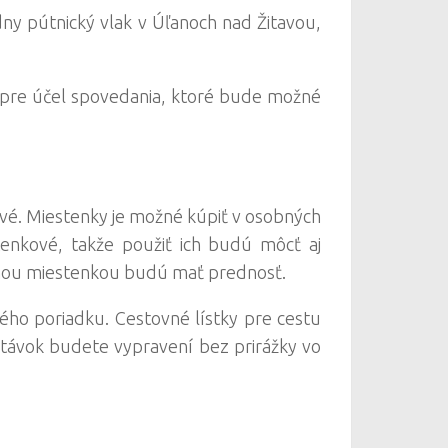
y pútnický vlak v Úľanoch nad Žitavou,
 pre účel spovedania, ktoré bude možné
vé. Miestenky je možné kúpiť v osobných
enkové, takže použiť ich budú môcť aj
latnou miestenkou budú mať prednosť.
ého poriadku. Cestovné lístky pre cestu
stávok budete vypravení bez prirážky vo