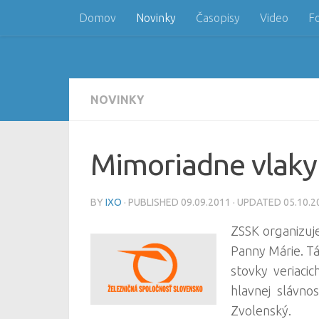
Domov
Novinky
Časopisy
Video
F
Skip to content
NOVINKY
Mimoriadne vlaky
BY
IXO
· PUBLISHED
09.09.2011
· UPDATED
05.10.2
ZSSK organizuj
Panny Márie. T
stovky veriaci
hlavnej slávno
Zvolenský.