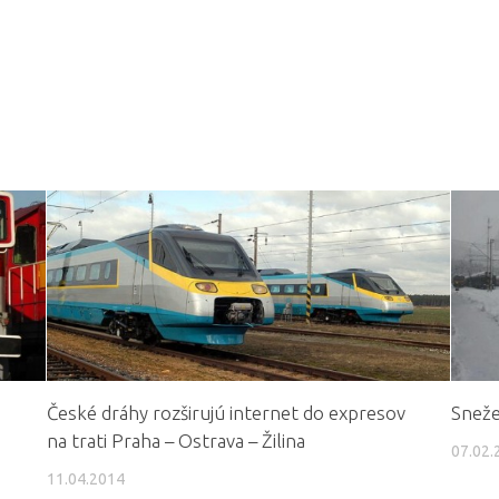
České dráhy rozširujú internet do expresov
Sneže
na trati Praha – Ostrava – Žilina
07.02.
11.04.2014