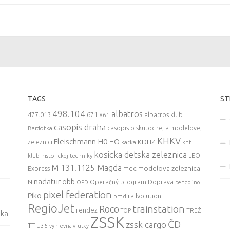
TAGS
ST
498.104
albatros
477.013
671
861
albatros klub
casopis draha
casopis o skutocnej a modelovej
Bardotka
KHKV
Fleischmann
H0
HO
KDHZ
zeleznici
katka
kht
kosicka detska zeleznica
LEO
klub historickej techniky
M 131.1125 Magda
mdc
modelova zeleznica
Express
nadatur
obb
N
Operačný program Doprava
OPD
pendolino
pixel federation
Piko
railvolution
pmd
RegioJet
trainstation
Roco
rendez
TREŽ
TOP
ska
ZSSK
ČD
zssk cargo
TT
U36
vyhrevna vrutky