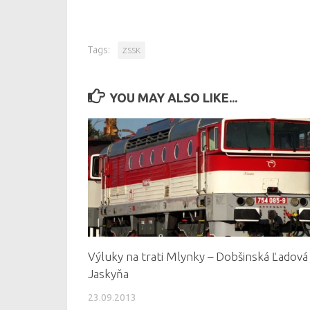
Tags:
ZSSK
YOU MAY ALSO LIKE...
Výluky na trati Mlynky – Dobšinská Ľadová
Jaskyňa
23.09.2013