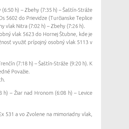
(6:50 h) – Zbehy (7:35 h) – Šaštín-Stráže
 Os 5602 do Prievidze (Turčianske Teplice
 vlak Nitra (7:02 h) – Zbehy (7:26 h).
sobný vlak 5623 do Hornej Štubne, kde je
nosť využiť prípojný osobný vlak 5113 v
renčín (7:18 h) – Šaštín-Stráže (9:20 h). K
edné Považie.
ch.
8 h) – Žiar nad Hronom (6:08 h) – Levice
Ex 531 a vo Zvolene na mimoriadny vlak,