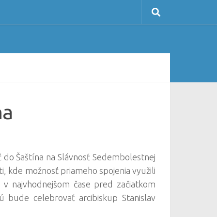
na
 do Šaštína na Slávnosť Sedembolestnej
, kde možnosť priameho spojenia využili
ína v najvhodnejšom čase pred začiatkom
rú bude celebrovať arcibiskup Stanislav