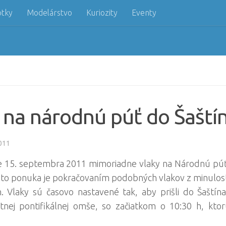
otky
Modelárstvo
Kuriozity
Eventy
 na národnú púť do Šaští
011
e 15. septembra 2011 mimoriadne vlaky na Národnú púť
áto ponuka je pokračovaním podobných vlakov z minulosti
ch. Vlaky sú časovo nastavené tak, aby prišli do Šašt
stnej pontifikálnej omše, so začiatkom o 10:30 h, kto