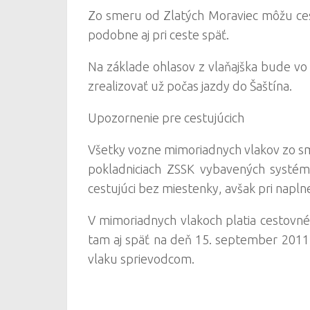
Zo smeru od Zlatých Moraviec môžu ces
podobne aj pri ceste späť.
Na základe ohlasov z vlaňajška bude v
zrealizovať už počas jazdy do Šaštína.
Upozornenie pre cestujúcich
Všetky vozne mimoriadnych vlakov zo sm
pokladniciach ZSSK vybavených systém
cestujúci bez miestenky, avšak pri napl
V mimoriadnych vlakoch platia cestovné
tam aj späť na deň 15. september 2011 
vlaku sprievodcom.