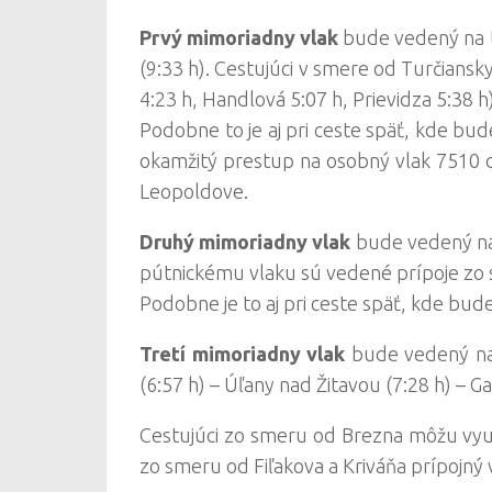
Prvý mimoriadny vlak
bude vedený na tr
(9:33 h). Cestujúci v smere od Turčiansk
4:23 h, Handlová 5:07 h, Prievidza 5:38 
Podobne to je aj pri ceste späť, kde bu
okamžitý prestup na osobný vlak 7510 d
Leopoldove.
Druhý mimoriadny vlak
bude vedený na tr
pútnickému vlaku sú vedené prípoje zo s
Podobne je to aj pri ceste späť, kde bud
Tretí mimoriadny vlak
bude vedený na t
(6:57 h) – Úľany nad Žitavou (7:28 h) – Ga
Cestujúci zo smeru od Brezna môžu využ
zo smeru od Fiľakova a Kriváňa prípojný v