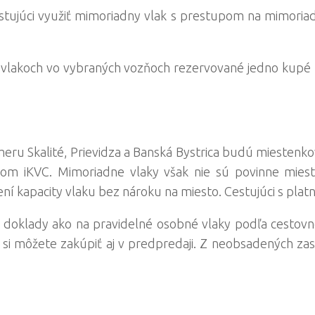
tujúci využiť mimoriadny vlak s prestupom na mimoriadn
o vlakoch vo vybraných vozňoch rezervované jedno kupé
eru Skalité, Prievidza a Banská Bystrica budú miestenko
om iKVC. Mimoriadne vlaky však nie sú povinne miest
není kapacity vlaku bez nároku na miesto. Cestujúci s p
 doklady ako na pravidelné osobné vlaky podľa cestovn
si môžete zakúpiť aj v predpredaji. Z neobsadených za