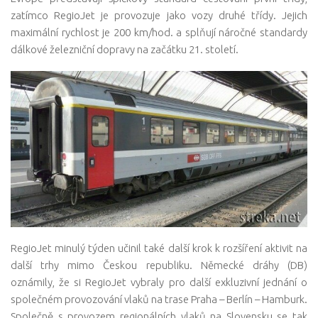
zatímco RegioJet je provozuje jako vozy druhé třídy. Jejich
maximální rychlost je 200 km/hod. a splňují náročné standardy
dálkové železniční dopravy na začátku 21. století.
RegioJet minulý týden učinil také další krok k rozšíření aktivit na
další trhy mimo Českou republiku. Německé dráhy (DB)
oznámily, že si RegioJet vybraly pro další exkluzivní jednání o
společném provozování vlaků na trase Praha – Berlín – Hamburk.
Společně s provozem regionálních vlaků na Slovensku se tak