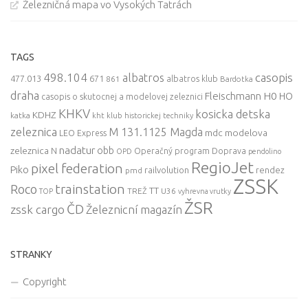
Železničná mapa vo Vysokých Tatrách
TAGS
498.104
casopis
albatros
477.013
671
861
albatros klub
Bardotka
draha
Fleischmann
H0
HO
casopis o skutocnej a modelovej zeleznici
KHKV
kosicka detska
KDHZ
katka
kht klub historickej techniky
zeleznica
M 131.1125 Magda
mdc
modelova
LEO Express
nadatur
zeleznica
obb
N
Operačný program Doprava
OPD
pendolino
RegioJet
pixel federation
Piko
railvolution
rendez
pmd
ZSSK
trainstation
Roco
TT
TREŽ
U36
TOP
vyhrevna vrutky
ŽSR
ČD
zssk cargo
Železnicní magazín
STRANKY
Copyright