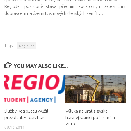
RegioJet postupně stává předním soukromým železničním
dopravcem na území tzv. nových členských zemí EU.
Tags:
RegioJet
YOU MAY ALSO LIKE...
Služby RegioJetu využil
Výluka na Bratislavskej
prezident Václav Klaus
hlavnej stanici počas mája
2013
08.12.2011