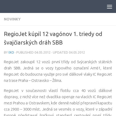
Skip to content
NOVINKY
RegioJet kúpil 12 vagónov 1. triedy od
švajčiarských dráh SBB
BY
IXO
· PUBLISHED
04.05.2012
· UPDATED
04.05.2012
RegioJet zakoupil 12 vozů první třídy od švýcarských státních
drah SBB. Jedná se o vozy typového označení Am61, které
RegioJet do budoucna využije pro své dálkové vlaky IC RegioJet
na trase Praha – Ostravsko – Žilina.
RegioJet v současnosti vlastí flotilu cca 40 vozů dálkové
dopravy, z nichž více než dvacítka operuje na vlacích IC RegioJet
mezi Prahou a Ostravskem, kde denně nabízí přepravní kapacitu
cca 2900 – 3000 míst. Jedná se vesměs o vozy, které v západní
Evropě představují špičkový standard cestování první třídy,