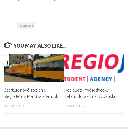
Tags:
RegioJet
YOU MAY ALSO LIKE...
Štartuje nové spojenie
RegioJet: Prvé jednotky
RegioJetu z Martina a Vrútok
Talent dorazili na Slovensko
17.01.2013
30.01.2012