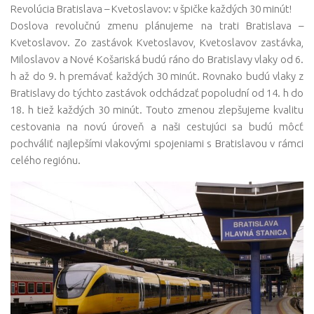
Revolúcia Bratislava – Kvetoslavov: v špičke každých 30 minút!
Doslova revolučnú zmenu plánujeme na trati Bratislava –
Kvetoslavov. Zo zastávok Kvetoslavov, Kvetoslavov zastávka,
Miloslavov a Nové Košariská budú ráno do Bratislavy vlaky od 6.
h až do 9. h premávať každých 30 minút. Rovnako budú vlaky z
Bratislavy do týchto zastávok odchádzať popoludní od 14. h do
18. h tiež každých 30 minút. Touto zmenou zlepšujeme kvalitu
cestovania na novú úroveň a naši cestujúci sa budú môcť
pochváliť najlepšími vlakovými spojeniami s Bratislavou v rámci
celého regiónu.