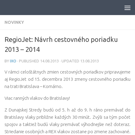
Skip to content
NOVINKY
RegioJet: Návrh cestovného poriadku
2013 – 2014
BY
IXO
· PUBLISHED
14.08.2013
· UPDATED
13.08.2013
V rámci celoštátnych zmien cestovných poriadkov pripravujeme
aj RegioJet od 15. decembra 2013 zmeny cestovného poriadku
na trati Bratislava – Komárno.
Viac ranných vlakov do Bratislavy!
Z Dunajskej Stredy budú od 5. h až do 9. h ráno premávať do
Bratislavy vlaky približne každých 30 minút. Zvýši sa tým počet
spojov a taktiež budú vlaky premávať výhodnejšie než doteraz.
Striedanie osobných a REX vlakov zostane po zmene zachované.