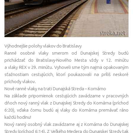
Výhodnejšie polohy vlakov do Bratislavy
Ranné osobné vlaky smerom od Dunajskej Stredy budú
prichádzať do Bratislavy-Nového Mesta vždy v 12. minútu
a vlaky REX v 29. minútu. Vyhoveli sme tým najmä opakovaným
sťažnostiam cestujúcich, ktorí poukazovali na príliš neskoré
príchody vlakov.
Nové ranné vlaky na trati Dunajská Streda – Komárno
Na základe pripomienok cestujúcich zavádzame v pracovných
dňoch nový ranný vlak z Dunajskej Stredy do Komárna (príchod
6:20), vďaka čomu budú aj vlaky do Komárna premávať ráno
každú hodinu!
Nový ranný osobný vlak zavádzame aj z Komárna do Dunajskej
Stredy (príchod 6:14). Z Veľkého Medera do Dunajskej Stredy tak