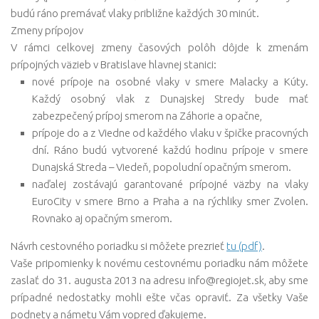
budú ráno premávať vlaky približne každých 30 minút.
Zmeny prípojov
V rámci celkovej zmeny časových polôh dôjde k zmenám
prípojných väzieb v Bratislave hlavnej stanici:
nové prípoje na osobné vlaky v smere Malacky a Kúty.
Každý osobný vlak z Dunajskej Stredy bude mať
zabezpečený prípoj smerom na Záhorie a opačne,
prípoje do a z Viedne od každého vlaku v špičke pracovných
dní. Ráno budú vytvorené každú hodinu prípoje v smere
Dunajská Streda – Viedeň, popoludní opačným smerom.
naďalej zostávajú garantované prípojné väzby na vlaky
EuroCity v smere Brno a Praha a na rýchliky smer Zvolen.
Rovnako aj opačným smerom.
Návrh cestovného poriadku si môžete prezrieť
tu (pdf)
.
Vaše pripomienky k novému cestovnému poriadku nám môžete
zaslať do 31. augusta 2013 na adresu info@regiojet.sk, aby sme
prípadné nedostatky mohli ešte včas opraviť. Za všetky Vaše
podnety a námetu Vám vopred ďakujeme.