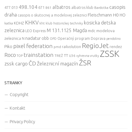
498.104
casopis
albatros
477.013
671
861
albatros klub
Bardotka
draha
Fleischmann
H0
HO
casopis o skutocnej a modelovej zeleznici
KHKV
kosicka detska
KDHZ
katka
kht klub historickej techniky
zeleznica
M 131.1125 Magda
mdc
modelova
LEO Express
nadatur
zeleznica
obb
N
Operačný program Doprava
OPD
pendolino
RegioJet
pixel federation
Piko
railvolution
rendez
pmd
ZSSK
trainstation
Roco
TT
TREŽ
U36
TOP
vyhrevna vrutky
ŽSR
ČD
zssk cargo
Železnicní magazín
STRANKY
Copyright
Kontakt
Privacy Policy