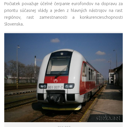
Počiatek považuje účelné čerpanie eurofondov na dopravu za
prioritu súčasnej vlády a jeden z hlavných nástrojov na rast
regiónov, rast zamestnanosti a konkurencieschopnosti
Slovenska.