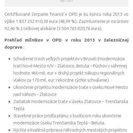
861.007
Certifikované čerpanie financií v OPD je ku koncu roka 2013 vo
výške 1 857 252 910,39 eura (48,99 %). Zazmluvnenie je na úrovni
92,46 % z celkovej alokácie (3 504 765 820,76 eura).
Prehľad míľnikov v OPD v roku 2013 v železničnej
doprave
:
Schválenie troch veľkých projektov v Bruseli (modernizácia
tratí Nové Mesto n/V – Zlatovce, Beluša – Púchov v súhrnnej
hodnote 460 mil. eur + druhý projekt nákupu regionálnych
vlakov za 170 mil. eur: rekordne rýchle schválenie)
Ukončenie projektu modernizácie trate v úseku Nové Mesto
nad Váhom – Zlatovce
Začiatok modernizácie trate v úseku Zlatovce – Trenčianska
Teplá
Stavebné práce podľa plánu: v budúcom roku ukončenie
modernizácie úseku Trenčianska Teplá – Beluša.
Rýchla a kvalitná príprava náhradných mestských projektov