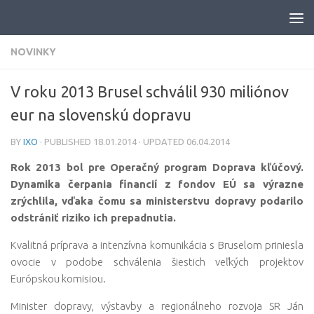
Skip to content
NOVINKY
V roku 2013 Brusel schválil 930 miliónov
eur na slovenskú dopravu
BY
IXO
· PUBLISHED
18.01.2014
· UPDATED
06.04.2014
Rok 2013 bol pre Operačný program Doprava kľúčový.
Dynamika čerpania financií z fondov EÚ sa výrazne
zrýchlila, vďaka čomu sa ministerstvu dopravy podarilo
odstrániť riziko ich prepadnutia.
Kvalitná príprava a intenzívna komunikácia s Bruselom priniesla
ovocie v podobe schválenia šiestich veľkých projektov
Európskou komisiou.
Minister dopravy, výstavby a regionálneho rozvoja SR Ján