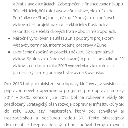
v Bratislave a Košiciach. Zabezpečenie financovania nákupu
30 električiek, 80 trolejbusov v Bratislave, električka do
Petržalky cez Starý most, nákup 29 nových regionálnych
vlakov a tiež projekt nákupu električiek v Košiciach a
rekonštrukcie električkových tratí v oboch metropolách.
Náročné vyrokovanie súhlasu EK s pilotným projektom
výstavby terminálu intermodálnej prepravy v Žiline.
Ukončenie úspešného projektu nákupu 32 regionálnych
vlakov. Spolu s aktuálne realizovaným projektom nákupu 29
vlakov sa do konca roku 2015 vymení viac ako polovica
prímestských a regionálnych vlakov na Slovensku.
Rok 2013 bol pre ministerstvo dopravy kľúčový aj v súvislosti s
prípravou nového operačného programu pre dopravu na roky
2014 – 2020. Koncom júla 2013 bol na rokovanie vlády SR
predložený Strategický plán rozvoja dopravnej infraštruktúry SR
do roku 2020, tzv. Masterplan, ktorý bol schválený aj
Hospodárskou a sociálnou radou SR. Tento strategický
dokument je bezprecedentný a bude udávať tempo rozvoja