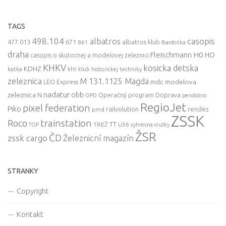
TAGS
498.104
casopis
albatros
477.013
671
861
albatros klub
Bardotka
draha
Fleischmann
H0
HO
casopis o skutocnej a modelovej zeleznici
KHKV
kosicka detska
KDHZ
katka
kht klub historickej techniky
zeleznica
M 131.1125 Magda
mdc
modelova
LEO Express
nadatur
zeleznica
obb
N
Operačný program Doprava
OPD
pendolino
RegioJet
pixel federation
Piko
railvolution
rendez
pmd
ZSSK
trainstation
Roco
TT
TREŽ
U36
TOP
vyhrevna vrutky
ŽSR
ČD
zssk cargo
Železnicní magazín
STRANKY
Copyright
Kontakt