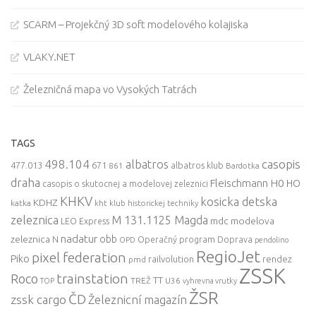
SCARM – Projekčný 3D soft modelového kolajiska
VLAKY.NET
Železničná mapa vo Vysokých Tatrách
TAGS
498.104
casopis
albatros
477.013
671
861
albatros klub
Bardotka
draha
Fleischmann
H0
HO
casopis o skutocnej a modelovej zeleznici
KHKV
kosicka detska
KDHZ
katka
kht klub historickej techniky
zeleznica
M 131.1125 Magda
mdc
modelova
LEO Express
nadatur
zeleznica
obb
N
Operačný program Doprava
OPD
pendolino
RegioJet
pixel federation
Piko
railvolution
rendez
pmd
ZSSK
trainstation
Roco
TT
TREŽ
U36
TOP
vyhrevna vrutky
ŽSR
ČD
zssk cargo
Železnicní magazín