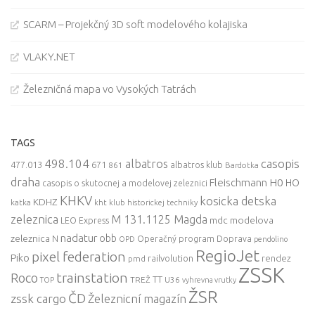
SCARM – Projekčný 3D soft modelového kolajiska
VLAKY.NET
Železničná mapa vo Vysokých Tatrách
TAGS
498.104
casopis
albatros
477.013
671
861
albatros klub
Bardotka
draha
Fleischmann
H0
HO
casopis o skutocnej a modelovej zeleznici
KHKV
kosicka detska
KDHZ
katka
kht klub historickej techniky
zeleznica
M 131.1125 Magda
mdc
modelova
LEO Express
nadatur
zeleznica
obb
N
Operačný program Doprava
OPD
pendolino
RegioJet
pixel federation
Piko
railvolution
rendez
pmd
ZSSK
trainstation
Roco
TT
TREŽ
U36
TOP
vyhrevna vrutky
ŽSR
ČD
zssk cargo
Železnicní magazín