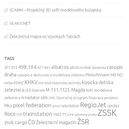
SCARM – Projekčný 3D soft modelového kolajiska
VLAKY.NET
Železničná mapa vo Vysokých Tatrách
TAGS
498.104
casopis
albatros
477.013
671
861
albatros klub
Bardotka
draha
Fleischmann
H0
HO
casopis o skutocnej a modelovej zeleznici
KHKV
kosicka detska
KDHZ
katka
kht klub historickej techniky
zeleznica
M 131.1125 Magda
mdc
modelova
LEO Express
nadatur
zeleznica
obb
N
Operačný program Doprava
OPD
pendolino
RegioJet
pixel federation
Piko
railvolution
rendez
pmd
ZSSK
trainstation
Roco
TT
TREŽ
U36
TOP
vyhrevna vrutky
ŽSR
ČD
zssk cargo
Železnicní magazín