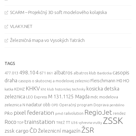
SCARM – Projekčný 3D soft modelového kolajiska
VLAKY.NET
Železničná mapa vo Vysokých Tatrách
TAGS
498.104
casopis
albatros
477.013
671
861
albatros klub
Bardotka
draha
Fleischmann
H0
HO
casopis o skutocnej a modelovej zeleznici
KHKV
kosicka detska
KDHZ
katka
kht klub historickej techniky
zeleznica
M 131.1125 Magda
mdc
modelova
LEO Express
nadatur
zeleznica
obb
N
Operačný program Doprava
OPD
pendolino
RegioJet
pixel federation
Piko
railvolution
rendez
pmd
ZSSK
trainstation
Roco
TT
TREŽ
U36
TOP
vyhrevna vrutky
ŽSR
ČD
zssk cargo
Železnicní magazín