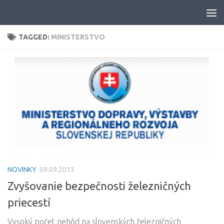
Skip to content
TAGGED:
MINISTERSTVO
NOVINKY
09.09.2013
Zvyšovanie bezpečnosti železničných
priecestí
Vysoký počet nehôd na slovenských železničných