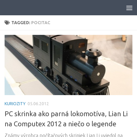
Skip to content
TAGGED:
POCITAC
KURIOZITY
05.06.2012
PC skrinka ako parná lokomotíva, Lian Li
na Computex 2012 a niečo o legende
Známy výrobca počítačových skriniek Lian Li uviedol na