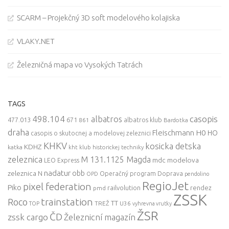
SCARM – Projekčný 3D soft modelového kolajiska
VLAKY.NET
Železničná mapa vo Vysokých Tatrách
TAGS
498.104
casopis
albatros
477.013
671
861
albatros klub
Bardotka
draha
Fleischmann
H0
HO
casopis o skutocnej a modelovej zeleznici
KHKV
kosicka detska
KDHZ
katka
kht klub historickej techniky
zeleznica
M 131.1125 Magda
mdc
modelova
LEO Express
nadatur
zeleznica
obb
N
Operačný program Doprava
OPD
pendolino
RegioJet
pixel federation
Piko
railvolution
rendez
pmd
ZSSK
trainstation
Roco
TT
TREŽ
U36
TOP
vyhrevna vrutky
ŽSR
ČD
zssk cargo
Železnicní magazín