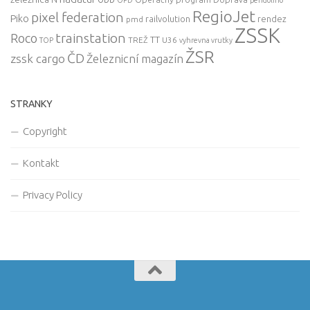
OPD
pendolino
RegioJet
pixel federation
Piko
railvolution
rendez
pmd
ZSSK
trainstation
Roco
TT
TREŽ
U36
TOP
vyhrevna vrutky
ŽSR
ČD
zssk cargo
Železnicní magazín
STRANKY
Copyright
Kontakt
Privacy Policy