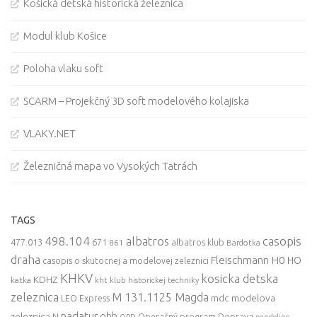
Košická detská historická železnica
Modul klub Košice
Poloha vlaku soft
SCARM – Projekčný 3D soft modelového kolajiska
VLAKY.NET
Železničná mapa vo Vysokých Tatrách
TAGS
498.104
casopis
albatros
477.013
671
861
albatros klub
Bardotka
draha
Fleischmann
H0
HO
casopis o skutocnej a modelovej zeleznici
KHKV
kosicka detska
KDHZ
katka
kht klub historickej techniky
zeleznica
M 131.1125 Magda
mdc
modelova
LEO Express
nadatur
zeleznica
obb
N
Operačný program Doprava