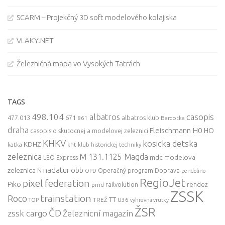
SCARM – Projekčný 3D soft modelového kolajiska
VLAKY.NET
Železničná mapa vo Vysokých Tatrách
TAGS
498.104
casopis
albatros
477.013
671
861
albatros klub
Bardotka
draha
Fleischmann
H0
HO
casopis o skutocnej a modelovej zeleznici
KHKV
kosicka detska
KDHZ
katka
kht klub historickej techniky
zeleznica
M 131.1125 Magda
mdc
modelova
LEO Express
nadatur
zeleznica
obb
N
Operačný program Doprava
OPD
pendolino
RegioJet
pixel federation
Piko
railvolution
rendez
pmd
ZSSK
trainstation
Roco
TT
TREŽ
U36
TOP
vyhrevna vrutky
ŽSR
ČD
zssk cargo
Železnicní magazín