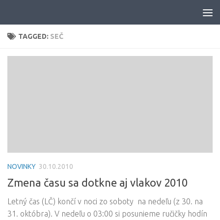
Skip to content
TAGGED:
SEČ
NOVINKY
30.10.2010
Zmena času sa dotkne aj vlakov 2010
Letný čas (LČ) končí v noci zo soboty na nedeľu (z 30. na
31. októbra). V nedeľu o 03:00 si posunieme ručičky hodín