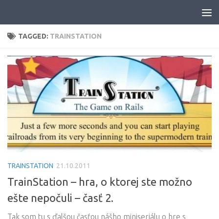
Skip to content
TAGGED:
TRAINSTATION
TRAINSTATION
21.10.2011
TrainStation – hra, o ktorej ste možno
ešte nepočuli – časť 2.
Tak som tu s ďalšou časťou nášho miniseriálu o hre s