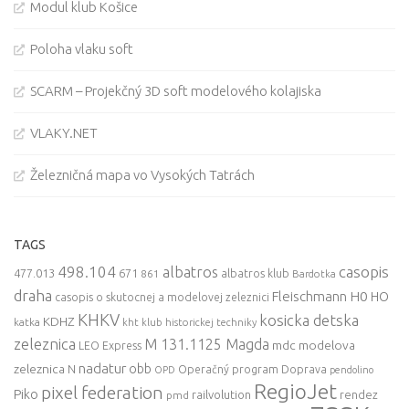
Modul klub Košice
Poloha vlaku soft
SCARM – Projekčný 3D soft modelového kolajiska
VLAKY.NET
Železničná mapa vo Vysokých Tatrách
TAGS
498.104
casopis
albatros
477.013
671
861
albatros klub
Bardotka
draha
Fleischmann
H0
HO
casopis o skutocnej a modelovej zeleznici
KHKV
kosicka detska
KDHZ
katka
kht klub historickej techniky
zeleznica
M 131.1125 Magda
mdc
modelova
LEO Express
nadatur
zeleznica
obb
N
Operačný program Doprava
OPD
pendolino
RegioJet
pixel federation
Piko
railvolution
rendez
pmd