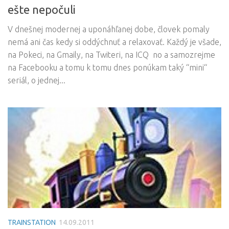
ešte nepočuli
V dnešnej modernej a uponáhľanej dobe, človek pomaly
nemá ani čas kedy si oddýchnuť a relaxovať. Každý je všade,
na Pokeci, na Gmaily, na Twiteri, na ICQ no a samozrejme
na Facebooku a tomu k tomu dnes ponúkam taký “mini“
seriál, o jednej...
TRAINSTATION
14.09.2011