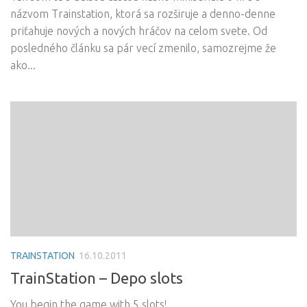
názvom Trainstation, ktorá sa rozširuje a denno-denne
priťahuje nových a nových hráčov na celom svete. Od
posledného článku sa pár vecí zmenilo, samozrejme že
ako...
TRAINSTATION
16.10.2011
TrainStation – Depo slots
You begin the game with 5 slots!