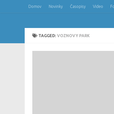
Domov
Novinky
Časopisy
Video
F
Skip to content
TAGGED:
VOZNOVY PARK