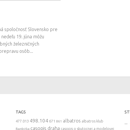
ná spoločnosť Slovensko pre
V nedeľu 19. júna môžu
sobných železničných
prepravu osôb...
TAGS
ST
498.104
albatros
477.013
671
861
albatros klub
casopis draha
casopis o skutocnej a modelovej
Bardotka