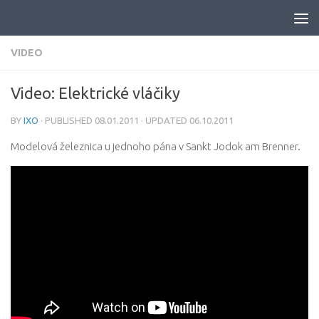
Skip to content
VIDEO
Video: Elektrické vláčiky
BY
IXO
· PUBLISHED
08.01.2011
· UPDATED
06.10.2011
Modelová železnica u jednoho pána v Sankt Jodok am Brenner.