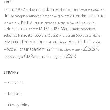
TAGS
498.104
casopis
albatros
477.013
671
861
albatros klub
Bardotka
draha
Fleischmann
H0
HO
casopis o skutocnej a modelovej zeleznici
KHKV
kosicka detska
KDHZ
katka
kht klub historickej techniky
zeleznica
M 131.1125 Magda
mdc
modelova
LEO Express
nadatur
zeleznica
obb
N
Operačný program Doprava
OPD
pendolino
RegioJet
pixel federation
Piko
railvolution
rendez
pmd
ZSSK
trainstation
Roco
TT
TREŽ
U36
TOP
vyhrevna vrutky
ŽSR
ČD
zssk cargo
Železnicní magazín
STRANKY
Copyright
Kontakt
Privacy Policy