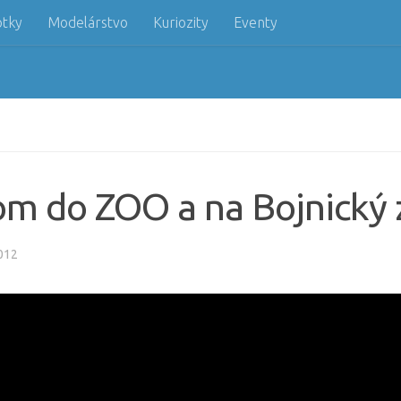
otky
Modelárstvo
Kuriozity
Eventy
som do ZOO a na Bojnický
012