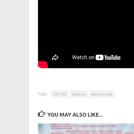
Tags:
498.104
albatros
albatros klub
YOU MAY ALSO LIKE...