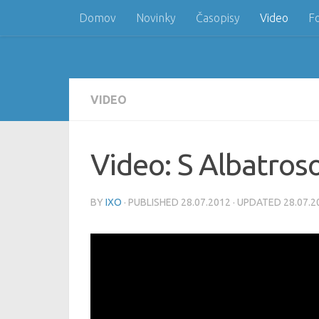
Domov
Novinky
Časopisy
Video
F
Skip to content
VIDEO
Video: S Albatro
BY
IXO
· PUBLISHED
28.07.2012
· UPDATED
28.07.2