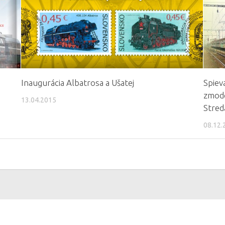
Inaugurácia Albatrosa a Ušatej
Spiev
zmode
13.04.2015
Stred
08.12.