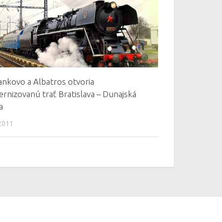
ankovo a Albatros otvoria
rnizovanú trať Bratislava – Dunajská
a
2011