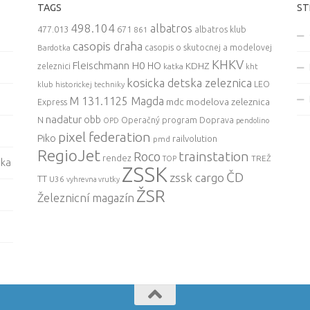
TAGS
ST
498.104
albatros
477.013
671
861
albatros klub
casopis draha
casopis o skutocnej a modelovej
Bardotka
KHKV
Fleischmann
H0
HO
KDHZ
zeleznici
katka
kht
kosicka detska zeleznica
LEO
klub historickej techniky
M 131.1125 Magda
mdc
modelova zeleznica
Express
nadatur
obb
N
Operačný program Doprava
OPD
pendolino
pixel federation
Piko
railvolution
pmd
RegioJet
trainstation
Roco
rendez
TREŽ
TOP
ska
ZSSK
ČD
zssk cargo
TT
U36
vyhrevna vrutky
ŽSR
Železnicní magazín