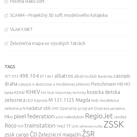
Poloha vlaku soft
SCARM – Projekčný 3D soft modelového kolajiska
VLAKY.NET
Železničná mapa vo Vysokých Tatrách
TAGS
498.104
casopis
albatros
477.013
671
861
albatros klub
Bardotka
draha
Fleischmann
H0
HO
casopis o skutocnej a modelovej zeleznici
KHKV
kosicka detska
KDHZ
katka
kht klub historickej techniky
zeleznica
M 131.1125 Magda
mdc
modelova
LEO Express
nadatur
zeleznica
obb
N
Operačný program Doprava
OPD
pendolino
RegioJet
pixel federation
Piko
railvolution
rendez
pmd
ZSSK
trainstation
Roco
TT
TREŽ
U36
TOP
vyhrevna vrutky
ŽSR
ČD
zssk cargo
Železnicní magazín