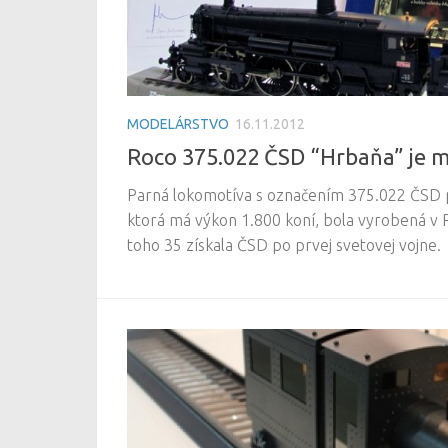
MODELÁRSTVO
16.11.2012
Roco 375.022 ČSD “Hrbaňa” je 
Parná lokomotíva s označením 375.022 ČSD p
ktorá má výkon 1.800 koní, bola vyrobená v 
toho 35 získala ČSD po prvej svetovej vojne.