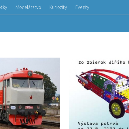
otky
Modelárstvo
Kuriozity
Eventy