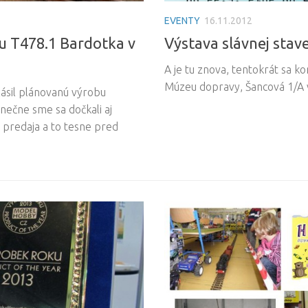
EVENTY
16.11.2012
u T478.1 Bardotka v
Výstava slávnej sta
A je tu znova, tentokrát sa 
Múzeu dopravy, Šancová 1/A v
lásil plánovanú výrobu
nečne sme sa dočkali aj
predaja a to tesne pred