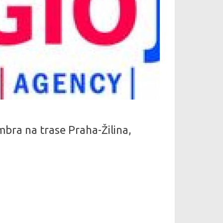
bra na trase Praha-Žilina,