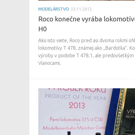
MODELÁRSTVO
23.11.2012
Roco konečne vyrába lokomotív
H0
Ako isto viete, Roco pred asi dvoma rokmi oh
lokomotívy T 478, známej ako „Bardotka“. Ko
výroby v podobe T 478.1, ale predovšetkým 
Vianocami.