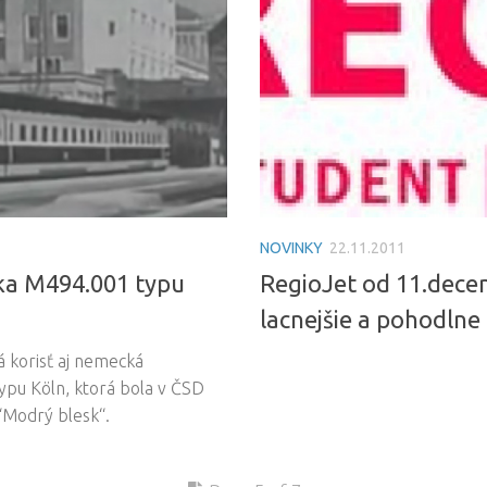
NOVINKY
22.11.2011
ka M494.001 typu
RegioJet od 11.decem
lacnejšie a pohodlne
á korisť aj nemecká
ypu Köln, ktorá bola v ČSD
“Modrý blesk“.