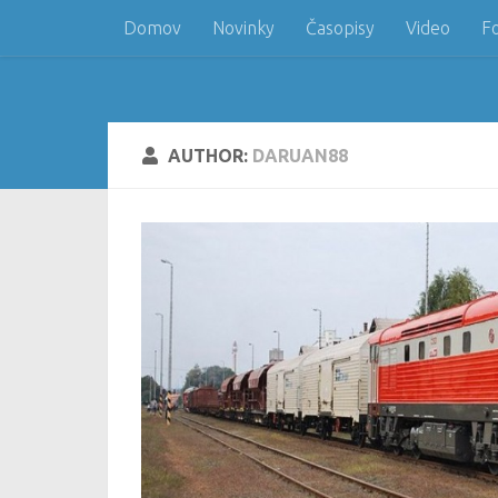
Domov
Novinky
Časopisy
Video
F
Skip to content
AUTHOR:
DARUAN88