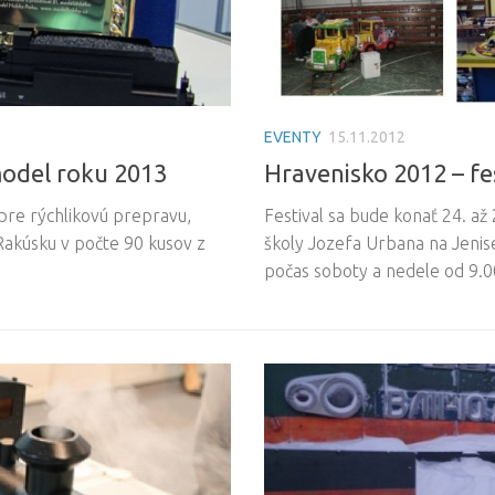
EVENTY
15.11.2012
model roku 2013
Hravenisko 2012 – fes
re rýchlikovú prepravu,
Festival sa bude konať 24. a
Rakúsku v počte 90 kusov z
školy Jozefa Urbana na Jenisej
počas soboty a nedele od 9.0