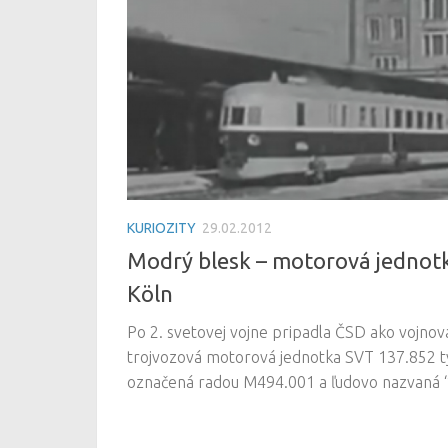
KURIOZITY
29.02.2012
Modrý blesk – motorová jednot
Köln
Po 2. svetovej vojne pripadla ČSD ako vojnov
trojvozová motorová jednotka SVT 137.852 t
označená radou M494.001 a ľudovo nazvaná 