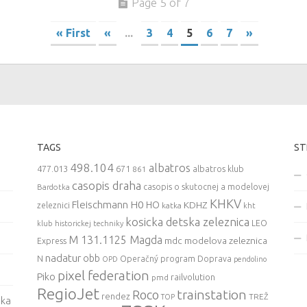
Page 5 of 7
« First
«
...
3
4
5
6
7
»
TAGS
ST
498.104
albatros
477.013
671
861
albatros klub
casopis draha
casopis o skutocnej a modelovej
Bardotka
KHKV
Fleischmann
H0
HO
KDHZ
zeleznici
katka
kht
kosicka detska zeleznica
LEO
klub historickej techniky
M 131.1125 Magda
mdc
modelova zeleznica
Express
nadatur
obb
N
Operačný program Doprava
OPD
pendolino
pixel federation
Piko
railvolution
pmd
RegioJet
trainstation
Roco
rendez
TREŽ
TOP
ska