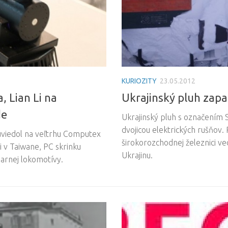
KURIOZITY
23.05.2012
, Lian Li na
Ukrajinský pluh zap
de
Ukrajinský pluh s označením
dvojicou elektrických rušňov.
 uviedol na veľtrhu Computex
širokorozchodnej železnici ve
i v Taiwane, PC skrinku
Ukrajinu.
arnej lokomotívy.