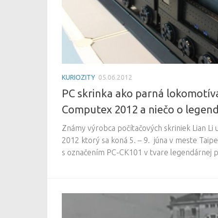
KURIOZITY
05.06.2012
PC skrinka ako parná lokomotíva
Computex 2012 a niečo o legen
Známy výrobca počítačových skriniek Lian Li
2012 ktorý sa koná 5. – 9. júna v meste Taipe
s označením PC-CK101 v tvare legendárnej p