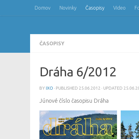
Domov
Novinky
Časopisy
Video
F
Skip to content
ČASOPISY
Dráha 6/2012
BY
IXO
· PUBLISHED
25.06.2012
· UPDATED
25.06.2
Júnové číslo časopisu Dráha