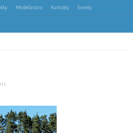
otky
Modelárstvo
Kuriozity
Eventy
012