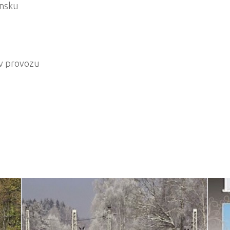
unsku
 v provozu