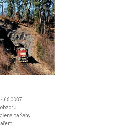
T 466.0007
 obzoru
lena na Šahy
adařem