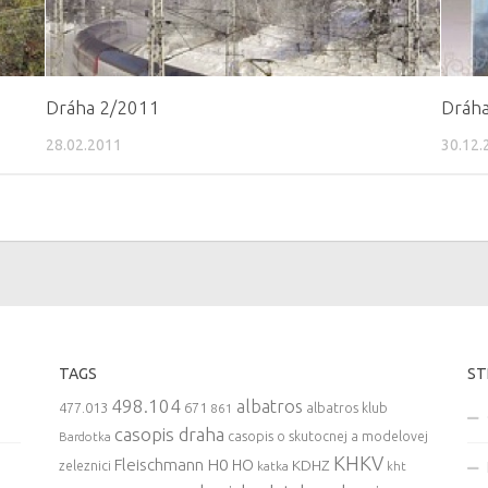
Dráha 2/2011
Dráha
28.02.2011
30.12.
TAGS
ST
498.104
albatros
477.013
671
861
albatros klub
casopis draha
casopis o skutocnej a modelovej
Bardotka
KHKV
Fleischmann
H0
HO
KDHZ
zeleznici
katka
kht