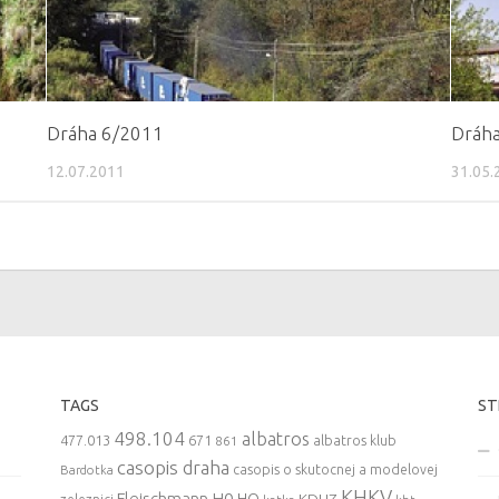
Dráha 6/2011
Dráh
12.07.2011
31.05.
TAGS
ST
498.104
albatros
477.013
671
861
albatros klub
casopis draha
casopis o skutocnej a modelovej
Bardotka
KHKV
Fleischmann
H0
HO
KDHZ