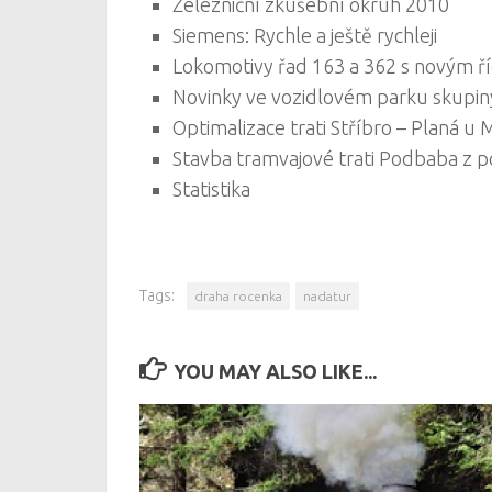
Železniční zkušební okruh 2010
Siemens: Rychle a ještě rychleji
Lokomotivy řad 163 a 362 s novým 
Novinky ve vozidlovém parku skupin
Optimalizace trati Stříbro – Planá u 
Stavba tramvajové trati Podbaba z 
Statistika
Tags:
draha rocenka
nadatur
YOU MAY ALSO LIKE...