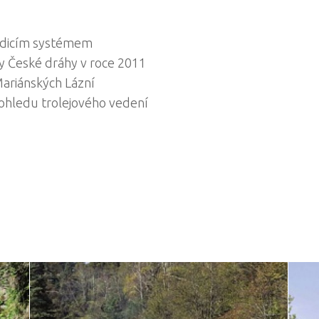
řídicím systémem
y České dráhy v roce 2011
Mariánských Lázní
pohledu trolejového vedení