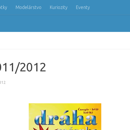
otky
Modelárstvo
Kuriozity
Eventy
011/2012
012