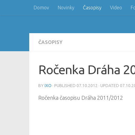
Domov
Novinky
Časopisy
Video
F
Skip to content
ČASOPISY
Ročenka Dráha 2
BY
IXO
· PUBLISHED
07.10.2012
· UPDATED
07.10.2
Ročenka časopisu Dráha 2011/2012