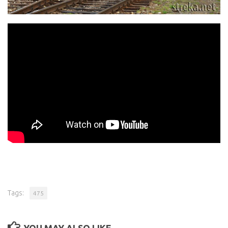
Tags:
475
YOU MAY ALSO LIKE...