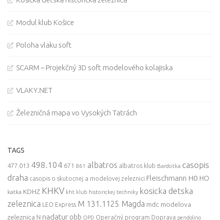
Modul klub Košice
Poloha vlaku soft
SCARM – Projekčný 3D soft modelového kolajiska
VLAKY.NET
Železničná mapa vo Vysokých Tatrách
TAGS
498.104
casopis
albatros
477.013
671
861
albatros klub
Bardotka
draha
Fleischmann
H0
HO
casopis o skutocnej a modelovej zeleznici
KHKV
kosicka detska
KDHZ
katka
kht klub historickej techniky
zeleznica
M 131.1125 Magda
mdc
modelova
LEO Express
nadatur
zeleznica
obb
N
Operačný program Doprava
OPD
pendolino