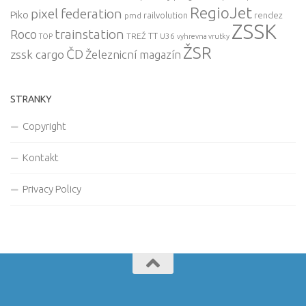
RegioJet
pixel federation
Piko
railvolution
rendez
pmd
ZSSK
trainstation
Roco
TT
TREŽ
U36
TOP
vyhrevna vrutky
ŽSR
ČD
zssk cargo
Železnicní magazín
STRANKY
Copyright
Kontakt
Privacy Policy