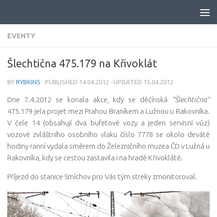
Skip to content
EVENTY
Šlechtična 475.179 na Křivoklát
BY
RYBKINS
· PUBLISHED
14.04.2012
· UPDATED
15.04.2012
Dne 7.4.2012 se konala akce, kdy se děčínská
“Šlechtična”
475.179 jela projet mezi Prahou Braníkem a Lužnou u Rakovníka.
V čele 14 (obsahují dva bufetové vozy a jeden servisní vůz)
vozové zvláštního osobního vlaku číslo 7778 se okolo deváté
hodiny ranní vydala směrem do Železničního muzea ČD v Lužná u
Rakovníka, kdy se cestou zastavila i na hradě Křivoklátě.
Příjezd do stanice Smíchov pro Vás tým streky zmonitoroval.