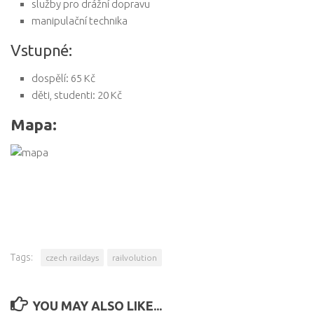
služby pro drážní dopravu
manipulační technika
Vstupné:
dospělí: 65 Kč
děti, studenti: 20 Kč
Mapa:
Tags:
czech raildays
railvolution
YOU MAY ALSO LIKE...