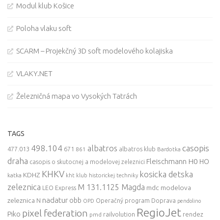
Modul klub Košice
Poloha vlaku soft
SCARM – Projekčný 3D soft modelového kolajiska
VLAKY.NET
Železničná mapa vo Vysokých Tatrách
TAGS
498.104
casopis
albatros
477.013
671
861
albatros klub
Bardotka
draha
Fleischmann
H0
HO
casopis o skutocnej a modelovej zeleznici
KHKV
kosicka detska
KDHZ
katka
kht klub historickej techniky
zeleznica
M 131.1125 Magda
mdc
modelova
LEO Express
nadatur
zeleznica
obb
N
Operačný program Doprava
OPD
pendolino
RegioJet
pixel federation
Piko
railvolution
rendez
pmd