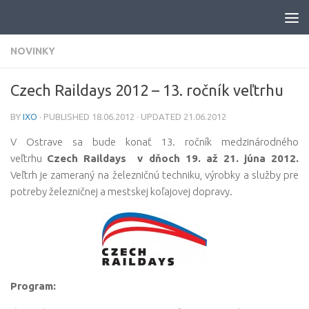
Skip to content
NOVINKY
Czech Raildays 2012 – 13. ročník veľtrhu
BY
IXO
· PUBLISHED
18.06.2012
· UPDATED
21.06.2012
V Ostrave sa bude konať 13. ročník medzinárodného
veľtrhu
Czech Raildays v dňoch 19. až 21. júna 2012.
Veľtrh je zameraný na
železničnú techniku, výrobky a služby pre
potreby železničnej a mestskej koľajovej dopravy.
Program: