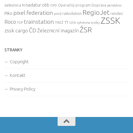
nadatur
zeleznica
obb
N
Operačný program Doprava
OPD
pendolino
RegioJet
pixel federation
Piko
railvolution
rendez
pmd
ZSSK
trainstation
Roco
TT
TREŽ
U36
TOP
vyhrevna vrutky
ŽSR
ČD
zssk cargo
Železnicní magazín
STRANKY
Copyright
Kontakt
Privacy Policy