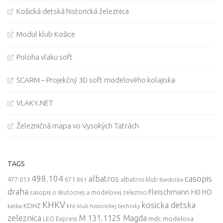
Košická detská historická železnica
Modul klub Košice
Poloha vlaku soft
SCARM – Projekčný 3D soft modelového kolajiska
VLAKY.NET
Železničná mapa vo Vysokých Tatrách
TAGS
498.104
casopis
albatros
477.013
671
861
albatros klub
Bardotka
draha
Fleischmann
H0
HO
casopis o skutocnej a modelovej zeleznici
KHKV
kosicka detska
KDHZ
katka
kht klub historickej techniky
zeleznica
M 131.1125 Magda
mdc
modelova
LEO Express