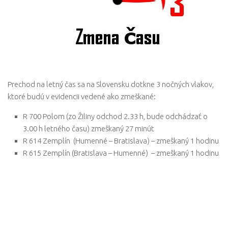
Prechod na letný čas sa na Slovensku dotkne 3 nočných vlakov,
ktoré budú v evidencii vedené ako zmeškané:
R 700 Polom (zo Žiliny odchod 2.33 h, bude odchádzať o
3.00 h letného času) zmeškaný 27 minút
R 614 Zemplín (Humenné – Bratislava) – zmeškaný 1 hodinu
R 615 Zemplín (Bratislava – Humenné) – zmeškaný 1 hodinu