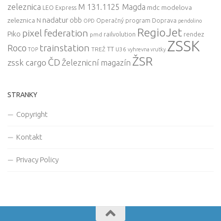
zeleznica
M 131.1125 Magda
mdc
modelova
LEO Express
nadatur
zeleznica
obb
N
Operačný program Doprava
OPD
pendolino
RegioJet
pixel federation
Piko
railvolution
rendez
pmd
ZSSK
trainstation
Roco
TT
TREŽ
U36
TOP
vyhrevna vrutky
ŽSR
ČD
zssk cargo
Železnicní magazín
STRANKY
Copyright
Kontakt
Privacy Policy