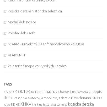
Klub historickej techniky Zvolen
Košická detská historická železnica
Modul klub Košice
Poloha vlaku soft
SCARM – Projekčný 3D soft modelového kolajiska
VLAKY.NET
Železničná mapa vo Vysokých Tatrách
TAGS
498.104
casopis
albatros
477.013
671
861
albatros klub
Bardotka
draha
Fleischmann
H0
HO
casopis o skutocnej a modelovej zeleznici
KHKV
kosicka detska
KDHZ
katka
kht klub historickej techniky