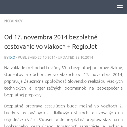
Skip to content
NOVINKY
Od 17. novembra 2014 bezplatné
cestovanie vo vlakoch + RegioJet
BY
IXO
· PUBLISHED
23.10.2014
· UPDATED
28.10.2014
Na základe rozhodnutia vlády SR o bezplatnej preprave žiakov,
študentov a dôchodcov vo vlakoch od 17. novembra 2014,
pripravuje Železničná spoločnosť Slovensko realizáciu všetkých
technických a organizačných podmienok na zabezpečenie
bezplatnej prepravy.
Bezplatná preprava cestujúcich bude možná vo vozňoch 2.
triedy v regionálnych aj diaľkových vlakoch realizovaných na
objednávku štátu. Súčasne bude bezplatná preprava viazaná na
konkrétneho cestujúceho (povinnosť registrácie a získania