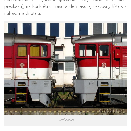
preukazu), na konkrétnu trasu a deň, ako aj cestovný lístok s
nulovou hodnotou.
Okuliarnici