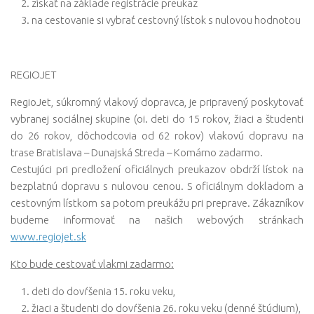
získať na základe registrácie preukaz
na cestovanie si vybrať cestovný lístok s nulovou hodnotou
REGIOJET
RegioJet, súkromný vlakový dopravca, je pripravený poskytovať
vybranej sociálnej skupine (oi. deti do 15 rokov, žiaci a študenti
do 26 rokov, dôchodcovia od 62 rokov) vlakovú dopravu na
trase Bratislava – Dunajská Streda – Komárno zadarmo.
Cestujúci pri predložení oficiálnych preukazov obdrží lístok na
bezplatnú dopravu s nulovou cenou. S oficiálnym dokladom a
cestovným lístkom sa potom preukážu pri preprave. Zákazníkov
budeme informovať na našich webových stránkach
www.regiojet.sk
Kto bude cestovať vlakmi zadarmo:
deti do dovŕšenia 15. roku veku,
žiaci a študenti do dovŕšenia 26. roku veku (denné štúdium),