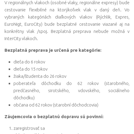
V regionálnych vlakoch (osobné vlaky, regionálne expresy) bude
cestovanie flexibilné na ktorýkoľvek vlak v daný deň. Vo
vybraných kategóriách diaľkových vlakov (Rýchlik, Expres,
EuroNigt, EuroCity) bude bezplatné cestovanie viazané aj na
konkrétny vlak /spoj. Bezplatná preprava nebude možná v
InterCity vlakoch.
Bezplatná preprava je určená pre kategórie:
dieťa do 6 rokov
dieťa do 15 rokov
žiaka/študenta do 26 rokov
poberateľa dôchodku do 62 rokov (starobného,
predčasného, sirotského, vdovského, sociálneho
dôchodku)
občana od 62 rokov (starobní dôchodcovia)
Záujemcovia o bezplatnú dopravu sú povinní:
zaregistrovať sa