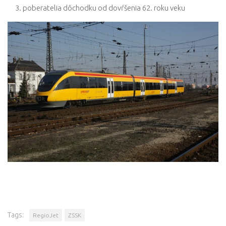
poberatelia dôchodku od dovŕšenia 62. roku veku
Tags:
RegioJet
ZSSK