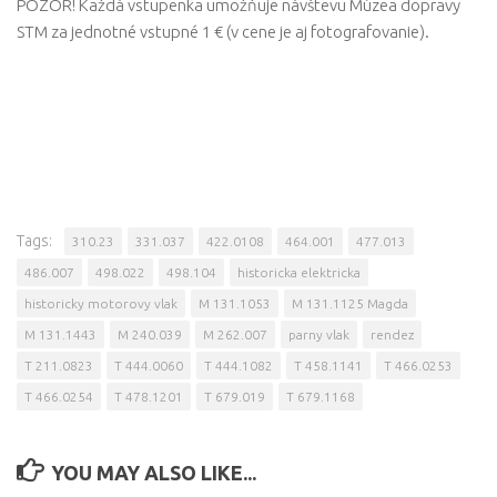
POZOR! Každá vstupenka umožňuje návštevu Múzea dopravy
STM za jednotné vstupné 1 € (v cene je aj fotografovanie).
Tags:
310.23
331.037
422.0108
464.001
477.013
486.007
498.022
498.104
historicka elektricka
historicky motorovy vlak
M 131.1053
M 131.1125 Magda
M 131.1443
M 240.039
M 262.007
parny vlak
rendez
T 211.0823
T 444.0060
T 444.1082
T 458.1141
T 466.0253
T 466.0254
T 478.1201
T 679.019
T 679.1168
YOU MAY ALSO LIKE...