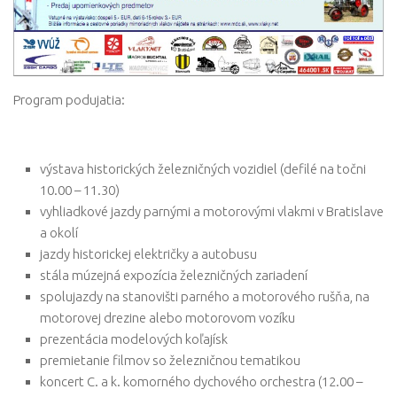
Program podujatia:
výstava historických železničných vozidiel (defilé na točni
10.00 – 11.30)
vyhliadkové jazdy parnými a motorovými vlakmi v Bratislave
a okolí
jazdy historickej električky a autobusu
stála múzejná expozícia železničných zariadení
spolujazdy na stanovišti parného a motorového rušňa, na
motorovej drezine alebo motorovom vozíku
prezentácia modelových koľajísk
premietanie filmov so železničnou tematikou
koncert C. a k. komorného dychového orchestra (12.00 –