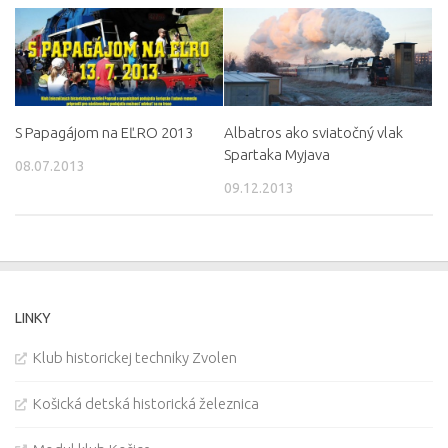
S Papagájom na EĽRO 2013
Albatros ako sviatočný vlak
Spartaka Myjava
08.07.2013
09.12.2013
LINKY
Klub historickej techniky Zvolen
Košická detská historická železnica