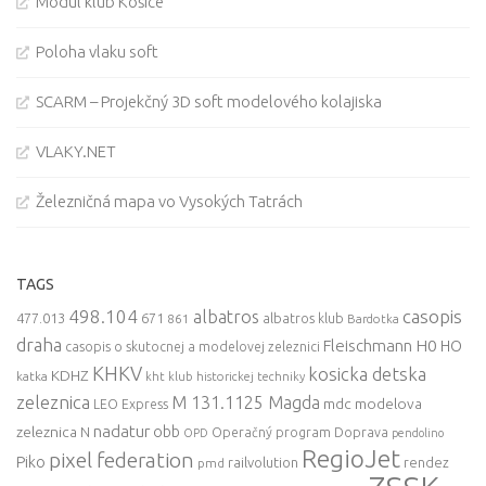
Modul klub Košice
Poloha vlaku soft
SCARM – Projekčný 3D soft modelového kolajiska
VLAKY.NET
Železničná mapa vo Vysokých Tatrách
TAGS
498.104
casopis
albatros
477.013
671
861
albatros klub
Bardotka
draha
Fleischmann
H0
HO
casopis o skutocnej a modelovej zeleznici
KHKV
kosicka detska
KDHZ
katka
kht klub historickej techniky
zeleznica
M 131.1125 Magda
mdc
modelova
LEO Express
nadatur
zeleznica
obb
N
Operačný program Doprava
OPD
pendolino
RegioJet
pixel federation
Piko
railvolution
rendez
pmd