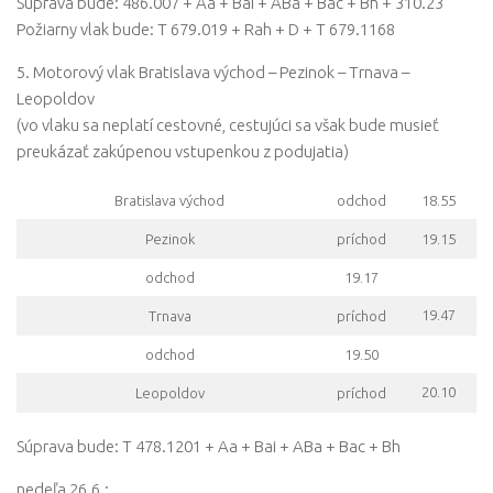
Súprava bude: 486.007 + Aa + Bai + ABa + Bac + Bh + 310.23
Požiarny vlak bude: T 679.019 + Rah + D + T 679.1168
5. Motorový vlak Bratislava východ – Pezinok – Trnava –
Leopoldov
(vo vlaku sa neplatí cestovné, cestujúci sa však bude musieť
preukázať zakúpenou vstupenkou z podujatia)
Bratislava východ
odchod
18.55
Pezinok
príchod
19.15
odchod
19.17
19.47
Trnava
príchod
odchod
19.50
20.10
Leopoldov
príchod
Súprava bude: T 478.1201 + Aa + Bai + ABa + Bac + Bh
nedeľa 26.6.: