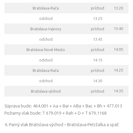
Bratislava-Rača
príchod
13.20
odchod
13.25
13.40
Bratislava-Vajnory
príchod
odchod
13.45
14.05
Bratislava Nové Mesto
príchod
odchod
14.15
14.25
Bratislava-Rača
príchod
odchod
14.30
14.35
Bratislava východ
príchod
Súprava bude: 464.001 + Aa + Bai + ABa + Bac + Bh + 477.013
Požiarny vlak bude: T 679.019 + Rah + D + T 679.1168
4. Parný vlak Bratislava východ – Bratislava-Petržalka a späť