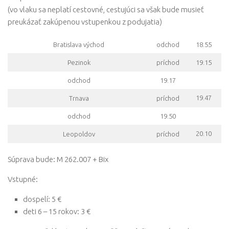
(vo vlaku sa neplatí cestovné, cestujúci sa však bude musieť
preukázať zakúpenou vstupenkou z podujatia)
Bratislava východ
odchod
18.55
Pezinok
príchod
19.15
odchod
19.17
19.47
Trnava
príchod
odchod
19.50
20.10
Leopoldov
príchod
Súprava bude: M 262.007 + Bix
Vstupné:
dospelí: 5 €
deti 6 – 15 rokov: 3 €