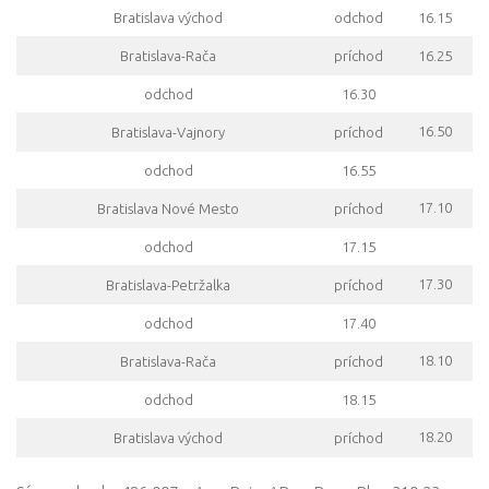
Bratislava východ
odchod
16.15
Bratislava-Rača
príchod
16.25
odchod
16.30
16.50
Bratislava-Vajnory
príchod
odchod
16.55
17.10
Bratislava Nové Mesto
príchod
odchod
17.15
17.30
Bratislava-Petržalka
príchod
odchod
17.40
18.10
Bratislava-Rača
príchod
odchod
18.15
18.20
Bratislava východ
príchod