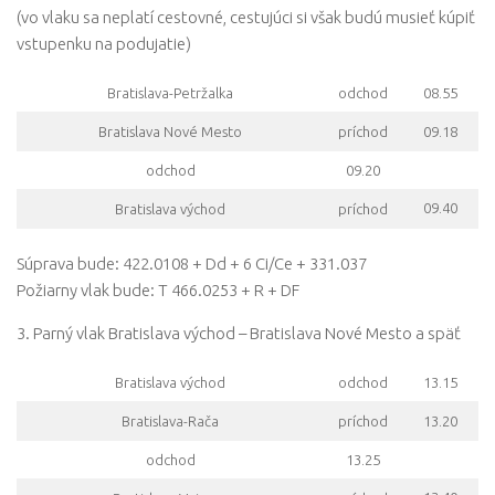
(vo vlaku sa neplatí cestovné, cestujúci si však budú musieť kúpiť
vstupenku na podujatie)
Bratislava-Petržalka
odchod
08.55
Bratislava Nové Mesto
príchod
09.18
odchod
09.20
09.40
Bratislava východ
príchod
Súprava bude: 422.0108 + Dd + 6 Ci/Ce + 331.037
Požiarny vlak bude: T 466.0253 + R + DF
3. Parný vlak Bratislava východ – Bratislava Nové Mesto a späť
Bratislava východ
odchod
13.15
Bratislava-Rača
príchod
13.20
odchod
13.25