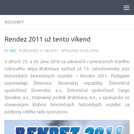
Skip to content
NOVINKY
Rendez 2011 už tento víkend
BY
IXO
· PUBLISHED
21.06.2011
· UPDATED
24.05.2016
V dňoch 25. a 26. júna 2010 sa uskutoční v priestoroch starého
rušňového depa Bratislava východ už 13. celoslovenský zraz
historických železničných vozidiel – Rendez 2011. Podujatie
usporiadajú Železnice Slovenskej republiky, Železničná
spoločnosť Slovensko, a.s., Železničná spoločnosť Cargo
Slovakia, a.s., Dopravný podnik Bratislava, a.s., v spolupráci so
slovenskými klubmi železničných historických vozidiel za
podpory celého radu sponzorov.