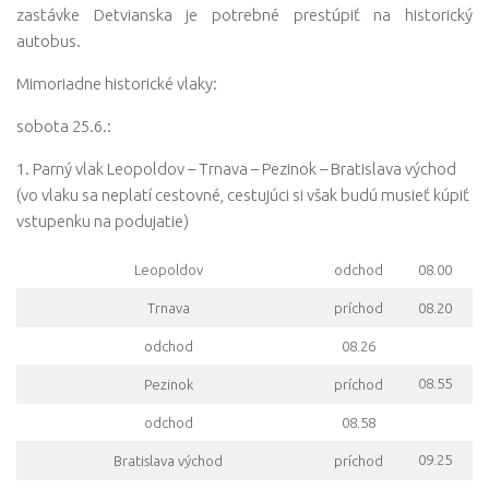
zastávke Detvianska je potrebné prestúpiť na historický
autobus.
Mimoriadne historické vlaky:
sobota 25.6.:
1. Parný vlak Leopoldov – Trnava – Pezinok – Bratislava východ
(vo vlaku sa neplatí cestovné, cestujúci si však budú musieť kúpiť
vstupenku na podujatie)
Leopoldov
odchod
08.00
Trnava
príchod
08.20
odchod
08.26
08.55
Pezinok
príchod
odchod
08.58
09.25
Bratislava východ
príchod