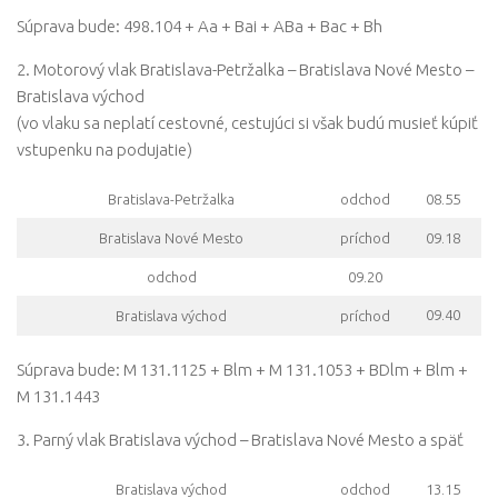
Súprava bude: 498.104 + Aa + Bai + ABa + Bac + Bh
2. Motorový vlak Bratislava-Petržalka – Bratislava Nové Mesto –
Bratislava východ
(vo vlaku sa neplatí cestovné, cestujúci si však budú musieť kúpiť
vstupenku na podujatie)
Bratislava-Petržalka
odchod
08.55
Bratislava Nové Mesto
príchod
09.18
odchod
09.20
09.40
Bratislava východ
príchod
Súprava bude: M 131.1125 + Blm + M 131.1053 + BDlm + Blm +
M 131.1443
3. Parný vlak Bratislava východ – Bratislava Nové Mesto a späť
Bratislava východ
odchod
13.15