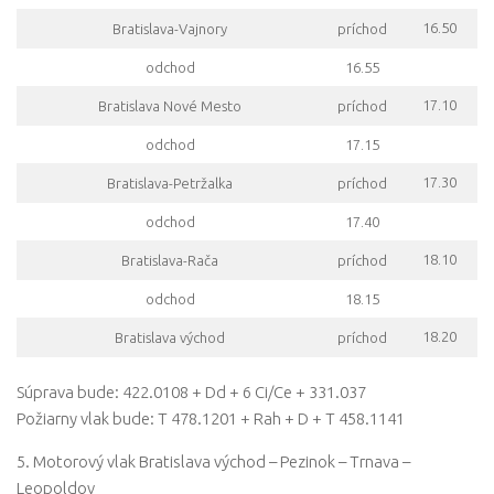
16.50
Bratislava-Vajnory
príchod
odchod
16.55
17.10
Bratislava Nové Mesto
príchod
odchod
17.15
17.30
Bratislava-Petržalka
príchod
odchod
17.40
18.10
Bratislava-Rača
príchod
odchod
18.15
18.20
Bratislava východ
príchod
Súprava bude: 422.0108 + Dd + 6 Ci/Ce + 331.037
Požiarny vlak bude: T 478.1201 + Rah + D + T 458.1141
5. Motorový vlak Bratislava východ – Pezinok – Trnava –
Leopoldov