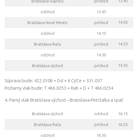
13.40
Bratislava-Vajnory
príchod
odchod
13.45
14.05
Bratislava Nové Mesto
príchod
odchod
14.15
14.25
Bratislava-Rača
príchod
odchod
14.30
14.35
Bratislava východ
príchod
Súprava bude: 422.0108 + Dd + 6 Ci/Ce + 331.037
Požiarny vlak bude: T 466.0253 + Rah + D + T 466.0254
4. Parný vlak Bratislava východ – Bratislava-Petržalka a späť
Bratislava východ
odchod
16.15
Bratislava-Rača
príchod
16.25
odchod
16.30