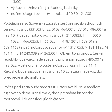
13.00)
výstava neželezničnej historickej techniky
nočné fotografovanie (v sobotu od 20.30 – 21.30)
Podujatia sa zo Slovenska zúčastní šesť prevádzkyschopných
parných rušňov (331.037, 422.0108, 464.001, 477.013, 486.007 a
498.104), deväť motorových rušňov (T 211.0823, T 444.0060, T
444.1082, T 466.0253, T 466.0254, T 478.1201, T 679.019 a T
679.1168) a päť motorových vozňov (M 131.1053, M 131.1125, M
131.1443, M 240.039 a M 262.007). Okrem toho prídu z Českej
republiky dva vlaky, jeden vedený príprahom rušňov 486.007 a
498.022, v čele druhého bude motorový rušeň T 458.1141.
Rakúsko bude zastúpené rušňom 310.23 a zaujímavé vozidlo
predvedie aj Slovnaft, a.s.
Počas podujatia bude medzi žst. Bratislava hl. st. a areálom
rušňového depa Bratislava východ premávať historický
motorový vlak v nasledujúcich časoch:
Bratislava