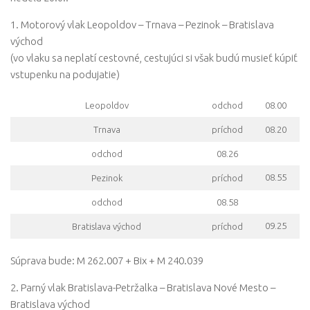
1. Motorový vlak Leopoldov – Trnava – Pezinok – Bratislava
východ
(vo vlaku sa neplatí cestovné, cestujúci si však budú musieť kúpiť
vstupenku na podujatie)
Leopoldov
odchod
08.00
Trnava
príchod
08.20
odchod
08.26
08.55
Pezinok
príchod
odchod
08.58
09.25
Bratislava východ
príchod
Súprava bude: M 262.007 + Bix + M 240.039
2. Parný vlak Bratislava-Petržalka – Bratislava Nové Mesto –
Bratislava východ