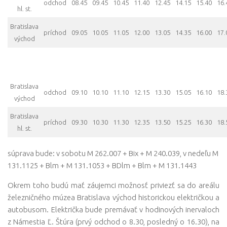
odchod
08.45
09.45
10.45
11.40
12.45
14.15
15.40
16.
hl. st.
Bratislava
príchod
09.05
10.05
11.05
12.00
13.05
14.35
16.00
17.
východ
Bratislava
odchod
09.10
10.10
11.10
12.15
13.30
15.05
16.10
18.
východ
Bratislava
príchod
09.30
10.30
11.30
12.35
13.50
15.25
16.30
18.
hl. st.
súprava bude: v sobotu M 262.007 + Bix + M 240.039, v nedeľu M
131.1125 + Blm + M 131.1053 + BDlm + Blm + M 131.1443
Okrem toho budú mať záujemci možnosť priviezť sa do areálu
železničného múzea Bratislava východ historickou električkou a
autobusom. Električka bude premávať v hodinových inervaloch
z Námestia Ľ. Štúra (prvý odchod o 8.30, posledný o 16.30), na