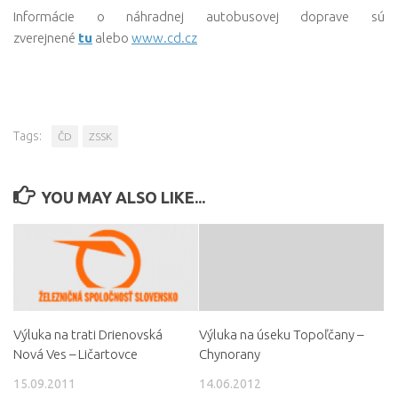
Informácie o náhradnej autobusovej doprave sú
zverejnené
tu
alebo
www.cd.cz
Tags:
ČD
ZSSK
YOU MAY ALSO LIKE...
Výluka na trati Drienovská
Výluka na úseku Topoľčany –
Nová Ves – Ličartovce
Chynorany
15.09.2011
14.06.2012