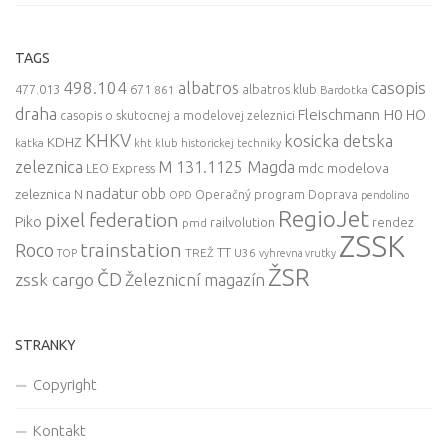
TAGS
498.104
casopis
albatros
477.013
671
861
albatros klub
Bardotka
draha
Fleischmann
H0
HO
casopis o skutocnej a modelovej zeleznici
KHKV
kosicka detska
KDHZ
katka
kht klub historickej techniky
zeleznica
M 131.1125 Magda
mdc
modelova
LEO Express
nadatur
zeleznica
obb
N
Operačný program Doprava
OPD
pendolino
RegioJet
pixel federation
Piko
railvolution
rendez
pmd
ZSSK
trainstation
Roco
TT
TREŽ
U36
TOP
vyhrevna vrutky
ŽSR
ČD
zssk cargo
Železnicní magazín
STRANKY
Copyright
Kontakt