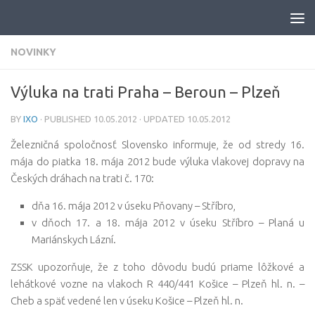
Skip to content
NOVINKY
Výluka na trati Praha – Beroun – Plzeň
BY
IXO
· PUBLISHED
10.05.2012
· UPDATED
10.05.2012
Železničná spoločnosť Slovensko informuje, že od stredy 16.
mája do piatka 18. mája 2012 bude výluka vlakovej dopravy na
Českých dráhach na trati č. 170:
dňa 16. mája 2012 v úseku Pňovany – Stříbro,
v dňoch 17. a 18. mája 2012 v úseku Stříbro – Planá u
Mariánskych Lázní.
ZSSK upozorňuje, že z toho dôvodu budú priame lôžkové a
lehátkové vozne na vlakoch R 440/441 Košice – Plzeň hl. n. –
Cheb a späť vedené len v úseku Košice – Plzeň hl. n.